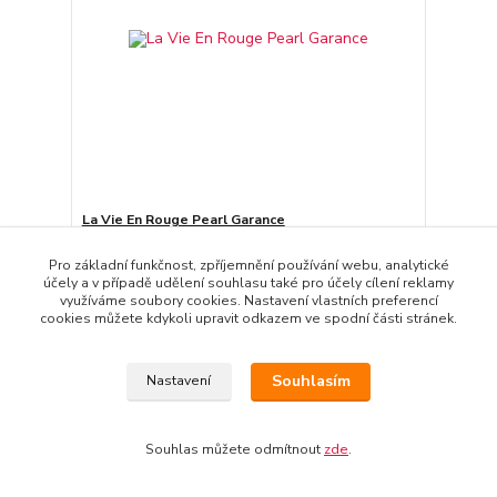
La Vie En Rouge Pearl Garance
342,0 Kč
/
m
Skladem 3.6 m
Pro základní funkčnost, zpříjemnění používání webu, analytické
282,6 Kč
bez DPH
účely a v případě udělení souhlasu také pro účely cílení reklamy
Přidat do košíku
využíváme soubory cookies. Nastavení vlastních preferencí
cookies můžete kdykoli upravit odkazem ve spodní části stránek.
Načíst další produkty (32)
Souhlasím
Nastavení
strana
z 3
další
Souhlas můžete odmítnout
zde
.