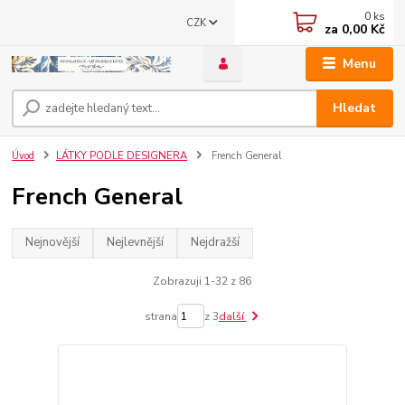
0
ks
CZK
za
0,00 Kč
Menu
Hledat
Úvod
LÁTKY PODLE DESIGNERA
French General
French General
Nejnovější
Nejlevnější
Nejdražší
Zobrazuji 1-32 z 86
strana
z 3
další