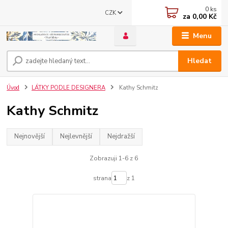
0
ks
CZK
za
0,00 Kč
Menu
Hledat
Úvod
LÁTKY PODLE DESIGNERA
Kathy Schmitz
Kathy Schmitz
Nejnovější
Nejlevnější
Nejdražší
Zobrazuji 1-6 z 6
strana
z 1