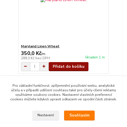
Maryland Linen Wheat
350,0 Kč
/
m
Skladem 1 m
289,3 Kč
bez DPH
Přidat do košíku
strana
z 1
Pro základní funkčnost, zpříjemnění používání webu, analytické
účely a v případě udělení souhlasu také pro účely cílení reklamy
využíváme soubory cookies. Nastavení vlastních preferencí
cookies můžete kdykoli upravit odkazem ve spodní části stránek.
Souhlasím
Nastavení
Copyright © 2014 · E-SHOP S DESIGNOVÝMI LÁTKAMI
AMERICKÉHO LÍDRA TRHU MODA FABRICS