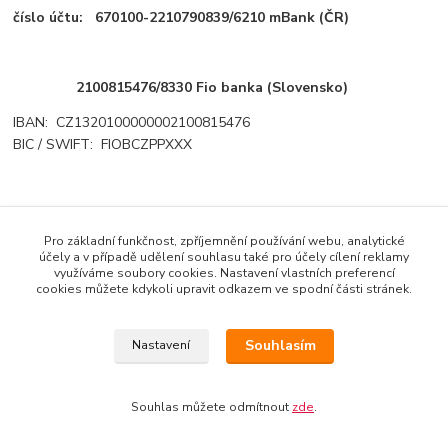
číslo účtu: 670100-2210790839/6210 mBank
(ČR)
2100815476/8330 Fio banka (Slovensko)
IBAN:
CZ1320100000002100815476
BIC / SWIFT:
FIOBCZPPXXX
Pro základní funkčnost, zpříjemnění používání webu, analytické
účely a v případě udělení souhlasu také pro účely cílení reklamy
využíváme soubory cookies. Nastavení vlastních preferencí
cookies můžete kdykoli upravit odkazem ve spodní části stránek.
Souhlasím
Nastavení
Copyright © 2014 · E-SHOP S DESIGNOVÝMI LÁTKAMI
AMERICKÉHO LÍDRA TRHU MODA FABRICS
Souhlas můžete odmítnout
zde
.
Vytvořeno na
Eshop-rychle.cz