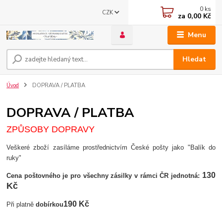
0
ks
CZK
za
0,00 Kč
Menu
Hledat
Úvod
DOPRAVA / PLATBA
DOPRAVA / PLATBA
ZPŮSOBY DOPRAVY
Veškeré zboží zasíláme prostřednictvím České pošty jako "Balík do
ruky"
130
Cena poštovného je pro všechny zásilky v rámci ČR jednotná:
Kč
190 Kč
Při platně
dobírkou