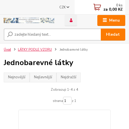
0
ks
CZK
za
0,00 Kč
Menu
Hledat
Úvod
LÁTKY PODLE VZORU
Jednobarevné látky
Jednobarevné látky
Nejnovější
Nejlevnější
Nejdražší
Zobrazuji 1-4 z 4
strana
z 1