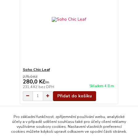
Soho Chic Leaf
275,0 Kč
280,0 Kč
/
m
Skladem 4.8 m
231,4 Kč
bez DPH
Přidat do košíku
strana
z 1
Pro základní funkčnost, zpříjemnění používání webu, analytické
účely a v případě udělení souhlasu také pro účely cílení reklamy
využíváme soubory cookies. Nastavení vlastních preferencí
cookies můžete kdykoli upravit odkazem ve spodní části stránek.