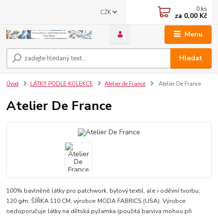
0
ks
CZK
za
0,00 Kč
Menu
Hledat
Úvod
LÁTKY PODLE KOLEKCE
Atelier de France
Atelier De France
Atelier De France
100% bavlněné látky pro patchwork, bytový textil, ale i oděvní tvorbu;
120 g/m, ŠÍŘKA 110 CM, výrobce MODA FABRICS (USA). Výrobce
nedoporučuje látky na dětská pyžamka (použitá barviva mohou při