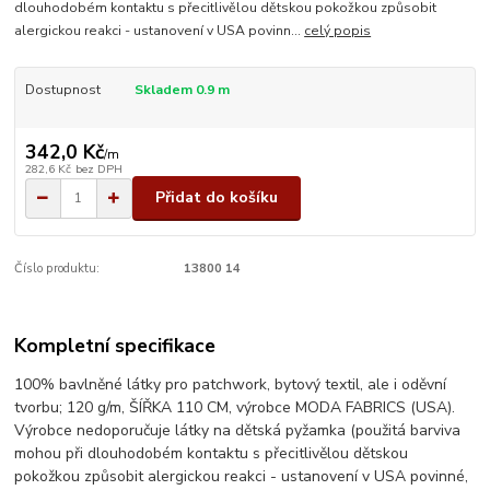
dlouhodobém kontaktu s přecitlivělou dětskou pokožkou způsobit
alergickou reakci - ustanovení v USA povinn...
celý popis
Dostupnost
Skladem 0.9 m
342,0 Kč
/
m
282,6 Kč
bez DPH
Přidat do košíku
Číslo produktu:
13800 14
Kompletní specifikace
100% bavlněné látky pro patchwork, bytový textil, ale i oděvní
tvorbu; 120 g/m, ŠÍŘKA 110 CM, výrobce MODA FABRICS (USA).
Výrobce nedoporučuje látky na dětská pyžamka (použitá barviva
mohou při dlouhodobém kontaktu s přecitlivělou dětskou
pokožkou způsobit alergickou reakci - ustanovení v USA povinné,