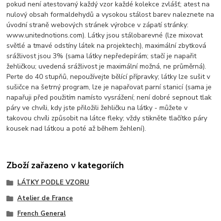
pokud není atestovaný každý vzor každé kolekce zvlášť; atest na
nulový obsah formaldehydů a vysokou stálost barev naleznete na
úvodní straně webových stránek výrobce v zápatí stránky:
www.unitednotions.com). Látky jsou stálobarevné (lze mixovat
světlé a tmavé odstíny látek na projektech), maximální zbytková
srážlivost jsou 3% (sama látky nepředepírám; stačí je napařit
žehličkou; uvedená srážlivost je maximální možná, ne průměrná).
Perte do 40 stupňů, nepoužívejte bělící přípravky; látky lze sušit v
sušičce na šetrný program, lze je napařovat parní stanicí (sama je
napařuji před použitím namísto vysrážení; není dobré sepnout tlak
páry ve chvíli, kdy jste přiložili žehličku na látky - můžete v
takovou chvíli způsobit na látce fleky; vždy stikněte tlačítko páry
kousek nad látkou a poté až během žehlení).
Zboží zařazeno v kategoriích
LÁTKY PODLE VZORU
Atelier de France
French General