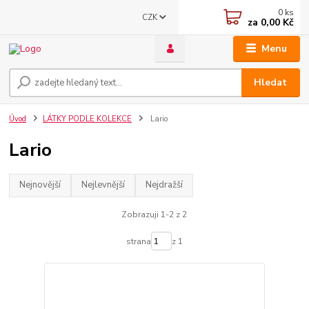
0
ks
CZK
za
0,00 Kč
Menu
Hledat
Úvod
LÁTKY PODLE KOLEKCE
Lario
Lario
Nejnovější
Nejlevnější
Nejdražší
Zobrazuji 1-2 z 2
strana
z 1