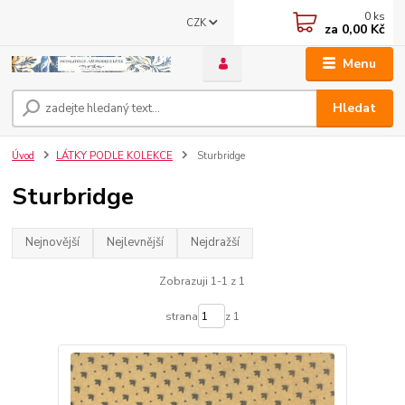
0
ks
CZK
za
0,00 Kč
Menu
Hledat
Úvod
LÁTKY PODLE KOLEKCE
Sturbridge
Sturbridge
Nejnovější
Nejlevnější
Nejdražší
Zobrazuji 1-1 z 1
strana
z 1