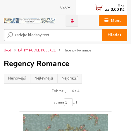
0
ks
CZK
za
0,00 Kč
Menu
Hledat
Úvod
LÁTKY PODLE KOLEKCE
Regency Romance
Regency Romance
Nejnovější
Nejlevnější
Nejdražší
Zobrazuji 1-4 z 4
strana
z 1