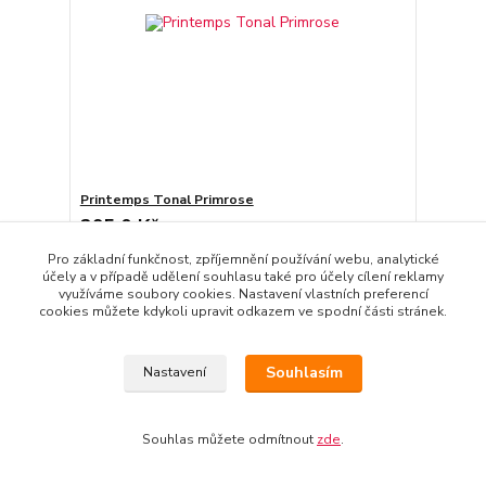
Printemps Tonal Primrose
295,0 Kč
/
m
Skladem 1.5 m
243,8 Kč
bez DPH
Pro základní funkčnost, zpříjemnění používání webu, analytické
Přidat do košíku
účely a v případě udělení souhlasu také pro účely cílení reklamy
využíváme soubory cookies. Nastavení vlastních preferencí
cookies můžete kdykoli upravit odkazem ve spodní části stránek.
Načíst další produkty (32)
Souhlasím
Nastavení
strana
z 5
další
Souhlas můžete odmítnout
zde
.