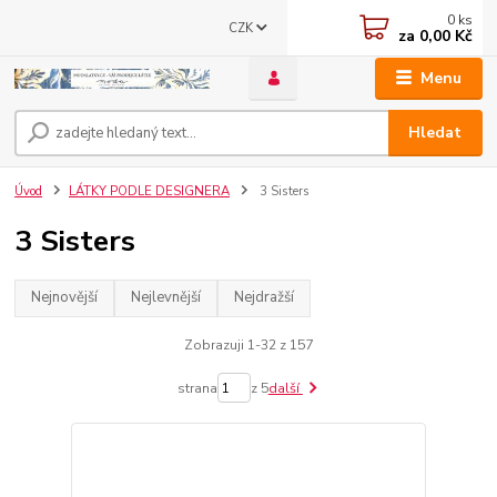
0
ks
CZK
za
0,00 Kč
Menu
Hledat
Úvod
LÁTKY PODLE DESIGNERA
3 Sisters
3 Sisters
Nejnovější
Nejlevnější
Nejdražší
Zobrazuji 1-32 z 157
strana
z 5
další