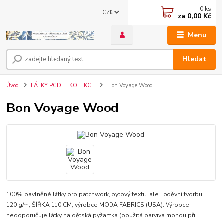
0
ks
CZK
za
0,00 Kč
Menu
Hledat
Úvod
LÁTKY PODLE KOLEKCE
Bon Voyage Wood
Bon Voyage Wood
100% bavlněné látky pro patchwork, bytový textil, ale i oděvní tvorbu;
120 g/m, ŠÍŘKA 110 CM, výrobce MODA FABRICS (USA). Výrobce
nedoporučuje látky na dětská pyžamka (použitá barviva mohou při