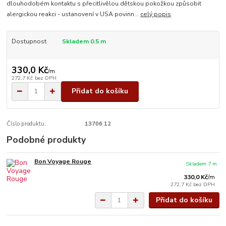
dlouhodobém kontaktu s přecitlivělou dětskou pokožkou způsobit
alergickou reakci - ustanovení v USA povinn...
celý popis
Dostupnost
Skladem 0.5 m
330,0 Kč
/
m
272,7 Kč
bez DPH
Přidat do košíku
Číslo produktu:
13706 12
Podobné produkty
Bon Voyage Rouge
Skladem 7 m
330,0 Kč
/
m
272,7 Kč
bez DPH
Přidat do košíku