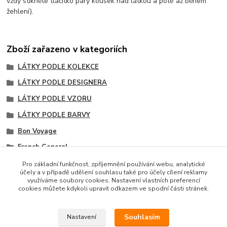
vždy stikněte tlačítko páry kousek nad látkou a poté až během
žehlení).
Zboží zařazeno v kategoriích
LÁTKY PODLE KOLEKCE
LÁTKY PODLE DESIGNERA
LÁTKY PODLE VZORU
LÁTKY PODLE BARVY
Bon Voyage
French General
Hlavní vzory kolekce
Pro základní funkčnost, zpříjemnění používání webu, analytické
účely a v případě udělení souhlasu také pro účely cílení reklamy
Modré odstíny
využíváme soubory cookies. Nastavení vlastních preferencí
cookies můžete kdykoli upravit odkazem ve spodní části stránek.
Souhlasím
Nastavení
Copyright © 2014 · E-SHOP S DESIGNOVÝMI LÁTKAMI