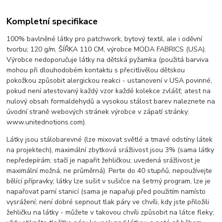
Kompletní specifikace
100% bavlněné látky pro patchwork, bytový textil, ale i oděvní
tvorbu; 120 g/m, ŠÍŘKA 110 CM, výrobce MODA FABRICS (USA).
Výrobce nedoporučuje látky na dětská pyžamka (použitá barviva
mohou při dlouhodobém kontaktu s přecitlivělou dětskou
pokožkou způsobit alergickou reakci - ustanovení v USA povinné,
pokud není atestovaný každý vzor každé kolekce zvlášť; atest na
nulový obsah formaldehydů a vysokou stálost barev naleznete na
úvodní straně webových stránek výrobce v zápatí stránky:
www.unitednotions.com).
Látky jsou stálobarevné (lze mixovat světlé a tmavé odstíny látek
na projektech), maximální zbytková srážlivost jsou 3% (sama látky
nepředepírám; stačí je napařit žehličkou; uvedená srážlivost je
maximální možná, ne průměrná). Perte do 40 stupňů, nepoužívejte
bělící přípravky; látky lze sušit v sušičce na šetrný program, lze je
napařovat parní stanicí (sama je napařuji před použitím namísto
vysrážení; není dobré sepnout tlak páry ve chvíli, kdy jste přiložili
žehličku na látky - můžete v takovou chvíli způsobit na látce fleky;