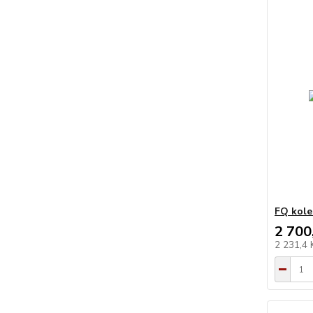
FQ kole
2 700
2 231,4