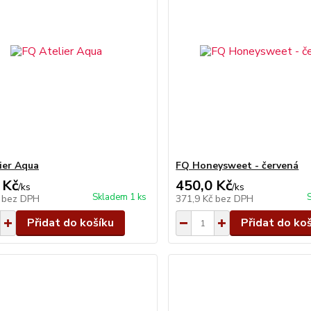
ier Aqua
FQ Honeysweet - červená
 Kč
450,0 Kč
/
ks
/
ks
Skladem 1 ks
č
bez DPH
371,9 Kč
bez DPH
Přidat do košíku
Přidat do ko