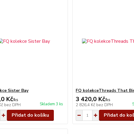
kce Sister Bay
FQ kolekceThreads That Bi
,0 Kč
3 420,0 Kč
/
ks
/
ks
Skladem 3 ks
 Kč
bez DPH
2 826,4 Kč
bez DPH
Přidat do košíku
Přidat do ko