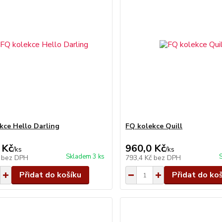
kce Hello Darling
FQ kolekce Quill
 Kč
960,0 Kč
/
ks
/
ks
Skladem 3 ks
č
bez DPH
793,4 Kč
bez DPH
Přidat do košíku
Přidat do ko