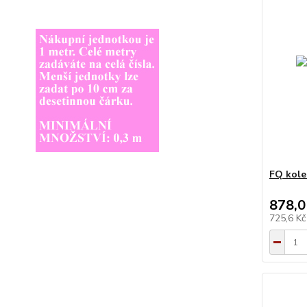
FQ kole
878,0
725,6 K