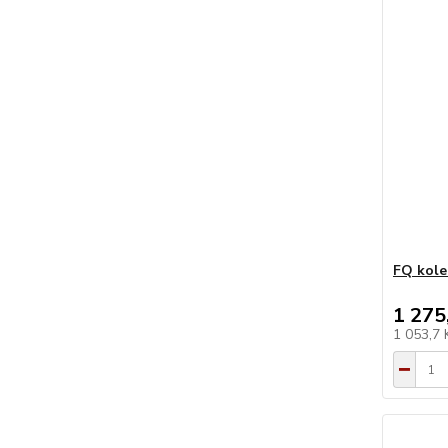
FQ kole
1 275
1 053,7