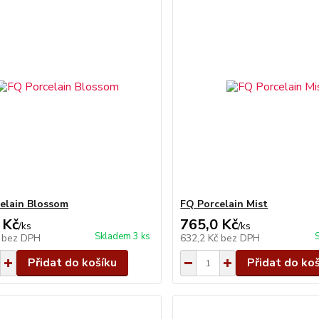
elain Blossom
FQ Porcelain Mist
 Kč
765,0 Kč
/
ks
/
ks
Skladem 3 ks
č
bez DPH
632,2 Kč
bez DPH
Přidat do košíku
Přidat do ko