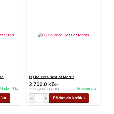
nd
FQ kolekce Best of Morris
2 700,0 Kč
/
ks
Skladem 4 ks
Skladem 2 ks
2 231,4 Kč
bez DPH
šíku
Přidat do košíku