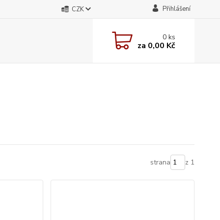
Přihlášení
CZK
0
ks
za
0,00 Kč
strana
z 1