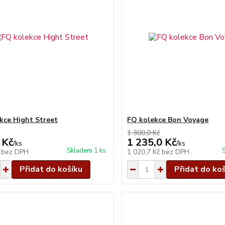
kce Hight Street
FQ kolekce Bon Voyage
1 300,0 Kč
 Kč
1 235,0 Kč
/
ks
/
ks
Skladem 1 ks
č
bez DPH
1 020,7 Kč
bez DPH
Přidat do košíku
Přidat do ko