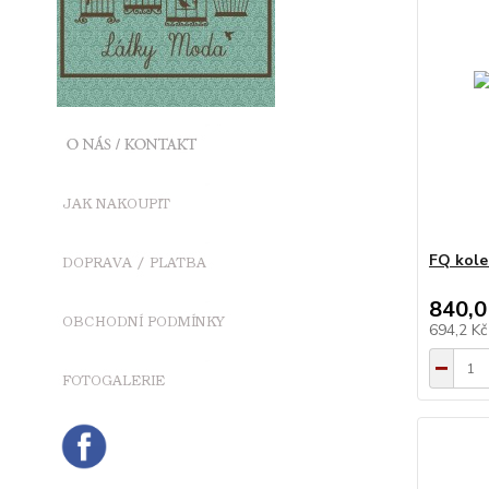
FQ kole
840,0
694,2 K