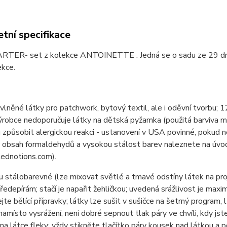
tní specifikace
TER- set z kolekce ANTOINETTE . Jedná se o sadu ze 29 druh
ekce.
lněné látky pro patchwork, bytový textil, ale i oděvní tvor
ýrobce nedoporučuje látky na dětská pyžamka (použitá barviva 
způsobit alergickou reakci - ustanovení v USA povinné, pokud n
 obsah formaldehydů a vysokou stálost barev naleznete na úvod
ednotions.com).
u stálobarevné (lze mixovat světlé a tmavé odstíny látek na pr
ředepírám; stačí je napařit žehličkou; uvedená srážlivost je max
jte bělící přípravky; látky lze sušit v sušičce na šetrný program, 
namísto vysrážení; není dobré sepnout tlak páry ve chvíli, kdy jste
na látce fleky; vždy stikněte tlačítko páry kousek nad látkou a 