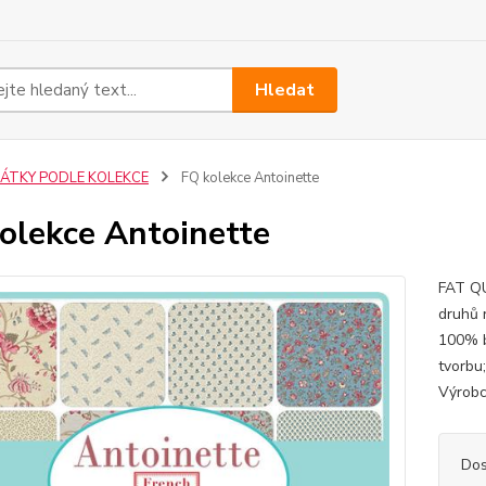
Hledat
LÁTKY PODLE KOLEKCE
FQ kolekce Antoinette
olekce Antoinette
FAT QU
druhů 
100% b
tvorbu
Výrobc
Dos