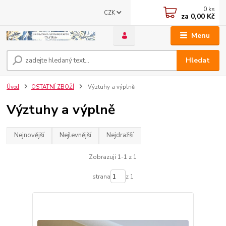
0
ks
CZK
za
0,00 Kč
Menu
Hledat
Úvod
OSTATNÍ ZBOŽÍ
Výztuhy a výplně
Výztuhy a výplně
Nejnovější
Nejlevnější
Nejdražší
Zobrazuji 1-1 z 1
strana
z 1