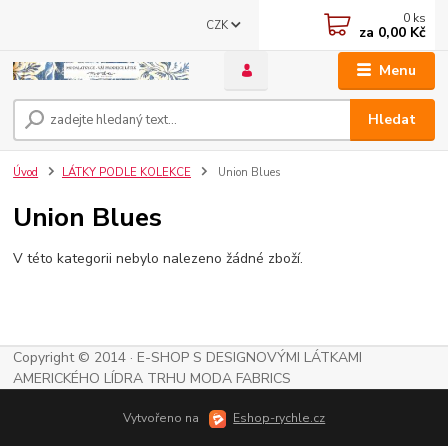
0
ks
CZK
za
0,00 Kč
Menu
Hledat
Úvod
LÁTKY PODLE KOLEKCE
Union Blues
Union Blues
V této kategorii nebylo nalezeno žádné zboží.
Copyright © 2014 · E-SHOP S DESIGNOVÝMI LÁTKAMI
AMERICKÉHO LÍDRA TRHU MODA FABRICS
Vytvořeno na
Eshop-rychle.cz