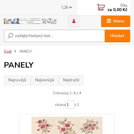
0
ks
CZK
za
0,00 Kč
Menu
Hledat
Úvod
PANELY
PANELY
Nejnovější
Nejlevnější
Nejdražší
Zobrazuji 1-4 z 4
strana
z 1