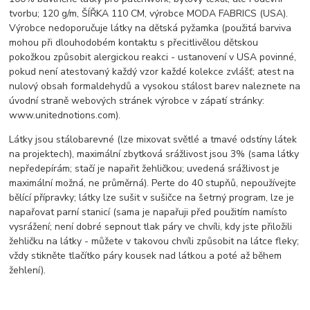
tvorbu; 120 g/m, ŠÍŘKA 110 CM, výrobce MODA FABRICS (USA).
Výrobce nedoporučuje látky na dětská pyžamka (použitá barviva
mohou při dlouhodobém kontaktu s přecitlivělou dětskou
pokožkou způsobit alergickou reakci - ustanovení v USA povinné,
pokud není atestovaný každý vzor každé kolekce zvlášť; atest na
nulový obsah formaldehydů a vysokou stálost barev naleznete na
úvodní straně webových stránek výrobce v zápatí stránky:
www.unitednotions.com).
Látky jsou stálobarevné (lze mixovat světlé a tmavé odstíny látek
na projektech), maximální zbytková srážlivost jsou 3% (sama látky
nepředepírám; stačí je napařit žehličkou; uvedená srážlivost je
maximální možná, ne průměrná). Perte do 40 stupňů, nepoužívejte
bělící přípravky; látky lze sušit v sušičce na šetrný program, lze je
napařovat parní stanicí (sama je napařuji před použitím namísto
vysrážení; není dobré sepnout tlak páry ve chvíli, kdy jste přiložili
žehličku na látky - můžete v takovou chvíli způsobit na látce fleky;
vždy stikněte tlačítko páry kousek nad látkou a poté až během
žehlení).