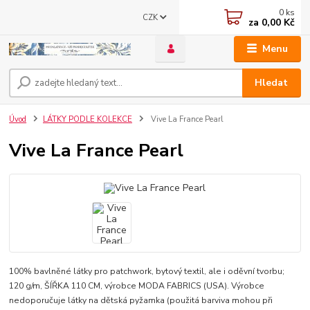
0
ks
CZK
za
0,00 Kč
Menu
Hledat
Úvod
LÁTKY PODLE KOLEKCE
Vive La France Pearl
Vive La France Pearl
100% bavlněné látky pro patchwork, bytový textil, ale i oděvní tvorbu;
120 g/m, ŠÍŘKA 110 CM, výrobce MODA FABRICS (USA). Výrobce
nedoporučuje látky na dětská pyžamka (použitá barviva mohou při