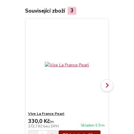
Související zboží
3
Vive La France Pearl
Vive La Fra
330,0 Kč
330,0 Kč
/
m
Skladem 5.9 m
272,7 Kč
bez DPH
272,7 Kč
bez