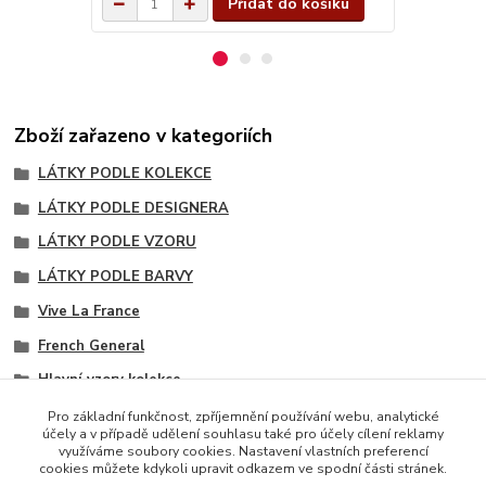
Přidat do košíku
Zboží zařazeno v kategoriích
LÁTKY PODLE KOLEKCE
LÁTKY PODLE DESIGNERA
LÁTKY PODLE VZORU
LÁTKY PODLE BARVY
Vive La France
French General
Hlavní vzory kolekce
Šedé odstíny
Pro základní funkčnost, zpříjemnění používání webu, analytické
účely a v případě udělení souhlasu také pro účely cílení reklamy
Tón v tónu
využíváme soubory cookies. Nastavení vlastních preferencí
cookies můžete kdykoli upravit odkazem ve spodní části stránek.