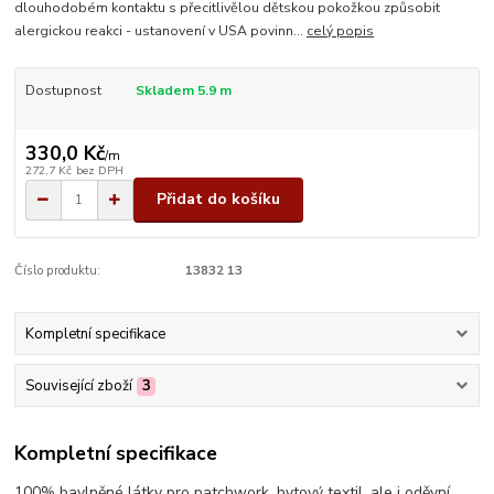
dlouhodobém kontaktu s přecitlivělou dětskou pokožkou způsobit
alergickou reakci - ustanovení v USA povinn...
celý popis
Dostupnost
Skladem 5.9 m
330,0 Kč
/
m
272,7 Kč
bez DPH
Přidat do košíku
Číslo produktu:
13832 13
Kompletní specifikace
Související zboží
3
Kompletní specifikace
100% bavlněné látky pro patchwork, bytový textil, ale i oděvní