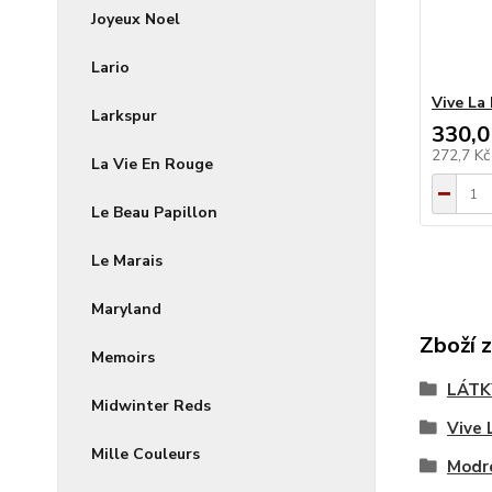
Joyeux Noel
Lario
Vive La
Larkspur
330,0
272,7 K
La Vie En Rouge
Le Beau Papillon
Le Marais
Maryland
Zboží 
Memoirs
LÁTK
Midwinter Reds
Vive 
Mille Couleurs
Modr