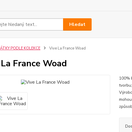
Hledat
LÁTKY PODLE KOLEKCE
Vive La France Woad
 La France Woad
100% b
tvorbu
Výrobc
mohou 
způsob
Dos