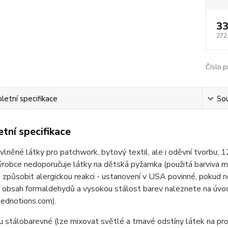
33
272
Číslo p
etní specifikace
Sou
tní specifikace
lněné látky pro patchwork, bytový textil, ale i oděvní tvor
ýrobce nedoporučuje látky na dětská pyžamka (použitá barviva 
způsobit alergickou reakci - ustanovení v USA povinné, pokud n
 obsah formaldehydů a vysokou stálost barev naleznete na úvod
ednotions.com).
u stálobarevné (lze mixovat světlé a tmavé odstíny látek na pr