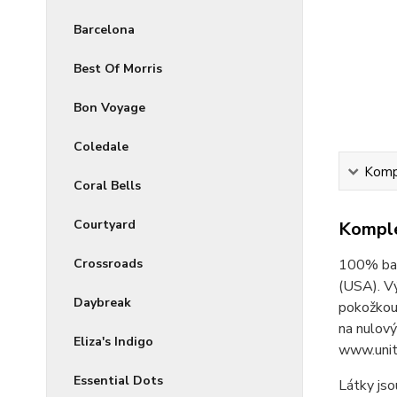
Barcelona
Best Of Morris
Bon Voyage
Coledale
Kompl
Coral Bells
Courtyard
Komple
Crossroads
100% bav
(USA). V
Daybreak
pokožkou 
na nulový
Eliza's Indigo
www.unit
Essential Dots
Látky jso