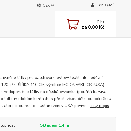
Přihlášení
CZK
0
ks
za
0,00 Kč
avlněné látky pro patchwork, bytový textil, ale i oděvní
; 120 g/m, ŠÍŘKA 110 CM, výrobce MODA FABRICS (USA).
e nedoporučuje látky na dětská pyžamka (použitá barviva
při dlouhodobém kontaktu s přecitlivělou dětskou pokožkou
it alergickou reakci - ustanovení v USA povinn...
celý popis
tupnost
Skladem 1.4 m