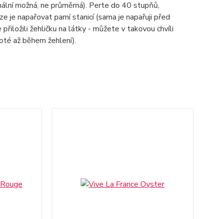
imální možná, ne průměrná). Perte do 40 stupňů,
lze je napařovat parní stanicí (sama je napařuji před
 přiložili žehličku na látky - můžete v takovou chvíli
poté až během žehlení).