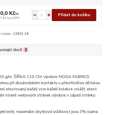
0,0 Kč
/
m
Přidat do košíku
,7 Kč
bez DPH
roduktu:
13832 18
visející zboží
3
bu; 120 g/m, ŠÍŘKA 110 CM, výrobce MODA FABRICS
mohou při dlouhodobém kontaktu s přecitlivělou dětskou
ení atestovaný každý vzor každé kolekce zvlášť; atest
ní straně webových stránek výrobce v zápatí stránky:
ojektech), maximální zbytková srážlivost jsou 3% (sama