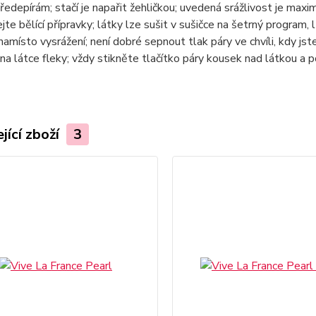
ředepírám; stačí je napařit žehličkou; uvedená srážlivost je max
jte bělící přípravky; látky lze sušit v sušičce na šetrný program, 
namísto vysrážení; není dobré sepnout tlak páry ve chvíli, kdy jste
na látce fleky; vždy stikněte tlačítko páry kousek nad látkou a 
jící zboží
3