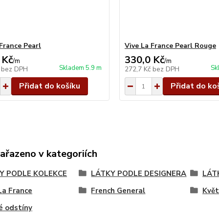
 France Pearl
Vive La France Pearl Rouge
 Kč
330,0 Kč
/
m
/
m
Skladem 5.9 m
Sk
č
bez DPH
272,7 Kč
bez DPH
Přidat do košíku
Přidat do ko
zařazeno v kategoriích
Y PODLE KOLEKCE
LÁTKY PODLE DESIGNERA
LÁT
La France
French General
Květ
é odstíny