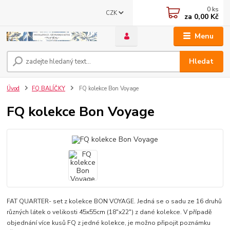
0
ks
CZK
za
0,00 Kč
Menu
Hledat
Úvod
FQ BALÍČKY
FQ kolekce Bon Voyage
FQ kolekce Bon Voyage
FAT QUARTER- set z kolekce BON VOYAGE. Jedná se o sadu ze 16 druhů
různých látek o velikosti 45x55cm (18"x22") z dané kolekce. V případě
objednání více kusů FQ z jedné kolekce, je možno připojit poznámku