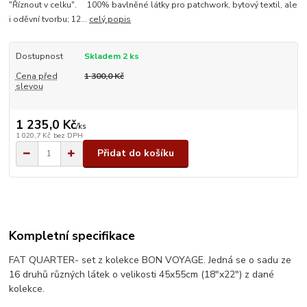
"Říznout v celku". 100% bavlněné látky pro patchwork, bytový textil, ale
i oděvní tvorbu; 12...
celý popis
Dostupnost
Skladem 2 ks
Cena před
1 300,0 Kč
slevou
1 235,0 Kč
/
ks
1 020,7 Kč
bez DPH
Přidat do košíku
Kompletní specifikace
FAT QUARTER- set z kolekce BON VOYAGE. Jedná se o sadu ze
16 druhů různých látek o velikosti 45x55cm (18"x22") z dané
kolekce.