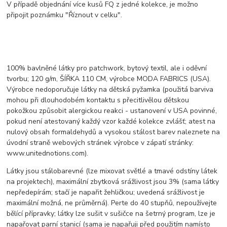
V případě objednání více kusů FQ z jedné kolekce, je možno
připojit poznámku "Říznout v celku".
100% bavlněné látky pro patchwork, bytový textil, ale i oděvní
tvorbu; 120 g/m, ŠÍŘKA 110 CM, výrobce MODA FABRICS (USA).
Výrobce nedoporučuje látky na dětská pyžamka (použitá barviva
mohou při dlouhodobém kontaktu s přecitlivělou dětskou
pokožkou způsobit alergickou reakci - ustanovení v USA povinné,
pokud není atestovaný každý vzor každé kolekce zvlášť; atest na
nulový obsah formaldehydů a vysokou stálost barev naleznete na
úvodní straně webových stránek výrobce v zápatí stránky:
www.unitednotions.com).
Látky jsou stálobarevné (lze mixovat světlé a tmavé odstíny látek
na projektech), maximální zbytková srážlivost jsou 3% (sama látky
nepředepírám; stačí je napařit žehličkou; uvedená srážlivost je
maximální možná, ne průměrná). Perte do 40 stupňů, nepoužívejte
bělící přípravky; látky lze sušit v sušičce na šetrný program, lze je
napařovat parní stanicí (sama je napařuji před použitím namísto