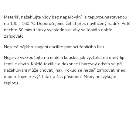
Materiál nažehlujte vždy bez napařování., s teplotounastavenou
na 130 – 160 °C. Doporučujeme žehlit přes navlhčený hadřík. Poté
nechte 30 minut látky vychladnout, aby se lepidlo dobře
zafixovalo.
Nejideálnějšího spojení docílíte pomocí žehlícího lisu.
Nejprve vyzkoušejte na malém kousku, jak výztuha na daný tip
textilie chytá. Každá textilie a dokonce i barevný odstín se při
nažehlování může chovat jinak. Pokud se nedaří zafixovat hned,
doporučujeme zvýšit tlak a čas působení. Nikdy nezvyšujte
teplotu.