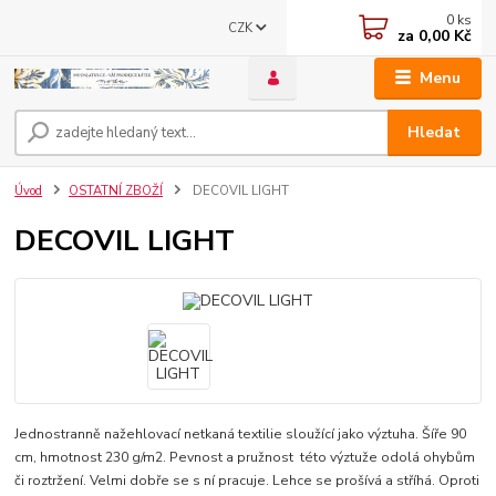
0
ks
CZK
za
0,00 Kč
Menu
Hledat
Úvod
OSTATNÍ ZBOŽÍ
DECOVIL LIGHT
DECOVIL LIGHT
Jednostranně nažehlovací netkaná textilie sloužící jako výztuha. Šíře 90
cm, hmotnost 230 g/m2. Pevnost a pružnost této výztuže odolá ohybům
či roztržení. Velmi dobře se s ní pracuje. Lehce se prošívá a stříhá. Oproti