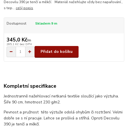
Decovilu 390 je tenčí a měkčí. Materiál nažehlujte vždy bez napařování.,
s tep...
celý popis
Dostupnost
Skladem 9 m
345,0 Kč
/
m
285,1 Kč
bez DPH
Přidat do košíku
Kompletní specifikace
Jednostranně nažehlovací netkaná textilie sloužící jako výztuha.
Šíře 90 cm, hmotnost 230 g/m2.
Pevnost a pružnost této výztuže odolá ohybům či roztržení. Velmi
dobře se s ní pracuje. Lehce se prošívá a stříhá. Oproti Decovilu
390 je tenčí a měkčí.