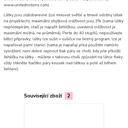
www.unitednotions.com).
Látky jsou stálobarevné (lze mixovat světlé a tmavé odstíny látek
na projektech), maximální zbytková srážlivost jsou 3% (sama látky
nepředepírám; stačí je napařit žehličkou; uvedená srážlivost je
maximální možná, ne průměrná). Perte do 40 stupňů, nepoužívejte
bělící přípravky; látky lze sušit v sušičce na šetrný program, lze je
napařovat parní stanicí (sama je napařuji před použitím namísto
vysrážení; není dobré sepnout tlak páry ve chvíli, kdy jste přiložili
žehličku na látky - můžete v takovou chvíli způsobit na látce fleky;
vždy stikněte tlačítko páry kousek nad látkou a poté až během
žehlení).
Související zboží
2