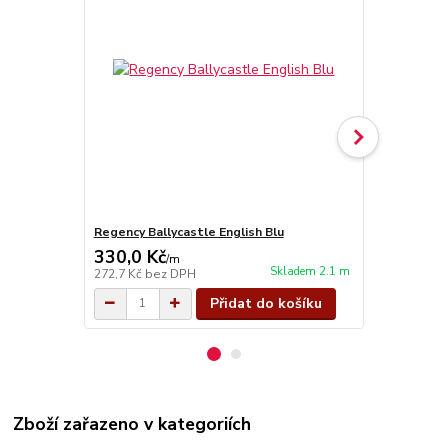
Regency Ballycastle English Blu
Regency Bal
330,0 Kč
330,0 Kč
/
m
Skladem 2.1 m
272,7 Kč
bez DPH
272,7 Kč
bez
Přidat do košíku
Zboží zařazeno v kategoriích