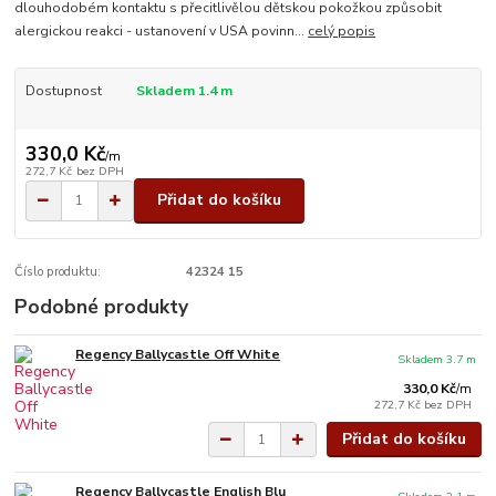
dlouhodobém kontaktu s přecitlivělou dětskou pokožkou způsobit
alergickou reakci - ustanovení v USA povinn...
celý popis
Dostupnost
Skladem 1.4 m
330,0 Kč
/
m
272,7 Kč
bez DPH
Přidat do košíku
Číslo produktu:
42324 15
Podobné produkty
Regency Ballycastle Off White
Skladem 3.7 m
330,0 Kč
/
m
272,7 Kč
bez DPH
Přidat do košíku
Regency Ballycastle English Blu