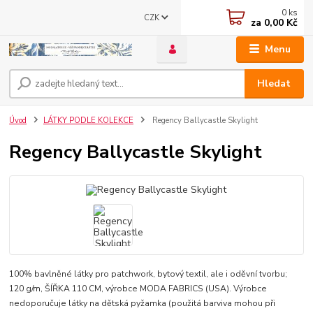
0
ks
CZK
za
0,00 Kč
Menu
Hledat
Úvod
LÁTKY PODLE KOLEKCE
Regency Ballycastle Skylight
Regency Ballycastle Skylight
100% bavlněné látky pro patchwork, bytový textil, ale i oděvní tvorbu;
120 g/m, ŠÍŘKA 110 CM, výrobce MODA FABRICS (USA). Výrobce
nedoporučuje látky na dětská pyžamka (použitá barviva mohou při