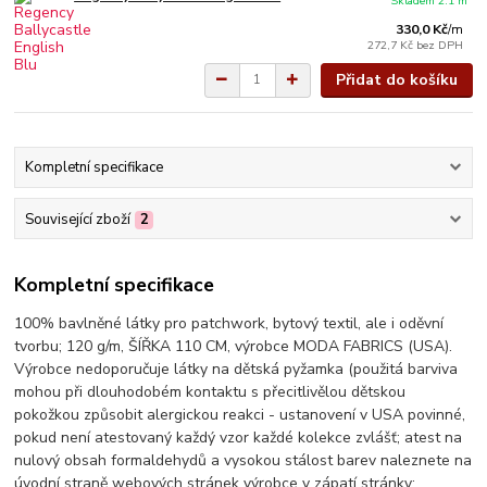
Skladem 2.1 m
330,0 Kč
/
m
272,7 Kč
bez DPH
Přidat do košíku
Kompletní specifikace
Související zboží
2
Kompletní specifikace
100% bavlněné látky pro patchwork, bytový textil, ale i oděvní
tvorbu; 120 g/m, ŠÍŘKA 110 CM, výrobce MODA FABRICS (USA).
Výrobce nedoporučuje látky na dětská pyžamka (použitá barviva
mohou při dlouhodobém kontaktu s přecitlivělou dětskou
pokožkou způsobit alergickou reakci - ustanovení v USA povinné,
pokud není atestovaný každý vzor každé kolekce zvlášť; atest na
nulový obsah formaldehydů a vysokou stálost barev naleznete na
úvodní straně webových stránek výrobce v zápatí stránky: