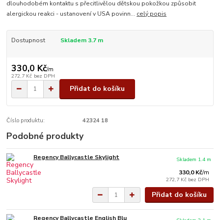
dlouhodobém kontaktu s přecitlivělou dětskou pokožkou způsobit
alergickou reakci - ustanovení v USA povinn...
celý popis
Dostupnost
Skladem 3.7 m
330,0 Kč
/
m
272,7 Kč
bez DPH
Přidat do košíku
Číslo produktu:
42324 18
Podobné produkty
Regency Ballycastle Skylight
Skladem 1.4 m
330,0 Kč
/
m
272,7 Kč
bez DPH
Přidat do košíku
Regency Ballycastle English Blu