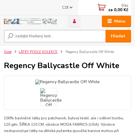
0
ks
CZK
za
0,00 Kč
Menu
Hledat
Úvod
LÁTKY PODLE KOLEKCE
Regency Ballycastle Off White
Regency Ballycastle Off White
100% bavlněné látky pro patchwork, bytový textil, ale i oděvní tvorbu;
120 g/m, ŠÍŘKA 110 CM, výrobce MODA FABRICS (USA). Výrobce
nedoporučuje látky na dětská pyžamka (použitá barviva mohou při