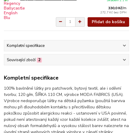
Skladem 2.1 m
330,0 Kč
/
m
272,7 Kč
bez DPH
Přidat do košíku
Kompletní specifikace
Související zboží
2
Kompletní specifikace
100% bavlněné látky pro patchwork, bytový textil, ale i oděvní
tvorbu; 120 g/m, ŠÍŘKA 110 CM, výrobce MODA FABRICS (USA).
Výrobce nedoporučuje látky na dětská pyžamka (použitá barviva
mohou při dlouhodobém kontaktu s přecitlivělou dětskou
pokožkou způsobit alergickou reakci - ustanovení v USA povinné,
pokud není atestovaný každý vzor každé kolekce zvlášť; atest na
nulový obsah formaldehydů a vysokou stálost barev naleznete na
úvodní straně webových stránek výrobce v zápatí stránky: