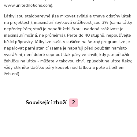
www.unitednotions.com).
Látky jsou stálobarevné (lze mixovat světlé a tmavé odstíny látek
na projektech), maximální zbytková srážlivost jsou 3% (sama látky
nepředepírám; stačí je napařit žehličkou; uvedená srážlivost je
maximální možná, ne průměrná). Perte do 40 stupňů, nepoužívejte
bělící přípravky; látky lze sušit v sušičce na šetrný program, lze je
napařovat parní stanicí (sama je napařuji před použitím namísto
vysrážení; není dobré sepnout tlak páry ve chvíli, kdy jste přiložili
žehličku na látky - můžete v takovou chvíli způsobit na látce fleky;
vždy stikněte tlačítko páry kousek nad látkou a poté až během
žehlení).
Související zboží
2