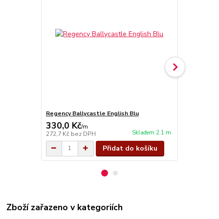
Regency Ballycastle English Blu
Regency Bal
330,0 Kč
330,0 Kč
/
m
Skladem 2.1 m
272,7 Kč
bez DPH
272,7 Kč
bez
Přidat do košíku
Zboží zařazeno v kategoriích