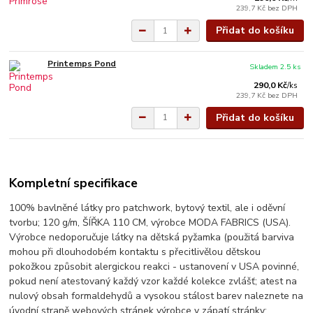
239,7 Kč
bez DPH
Přidat do košíku
Printemps Pond
Skladem 2.5 ks
290,0 Kč
/
ks
239,7 Kč
bez DPH
Přidat do košíku
Kompletní specifikace
100% bavlněné látky pro patchwork, bytový textil, ale i oděvní
tvorbu; 120 g/m, ŠÍŘKA 110 CM, výrobce MODA FABRICS (USA).
Výrobce nedoporučuje látky na dětská pyžamka (použitá barviva
mohou při dlouhodobém kontaktu s přecitlivělou dětskou
pokožkou způsobit alergickou reakci - ustanovení v USA povinné,
pokud není atestovaný každý vzor každé kolekce zvlášť; atest na
nulový obsah formaldehydů a vysokou stálost barev naleznete na
úvodní straně webových stránek výrobce v zápatí stránky: