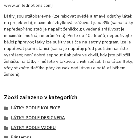
www.unitednotions.com).
Látky jsou stálobarevné (lze mixovat světlé a tmavé odstíny látek
na projektech), maximální zbytková srážlivost jsou 3% (sama látky
nepředepírám; stačí je napařit žehličkou; uvedená srážlivost je
maximální možná, ne průměrná). Perte do 40 stupňů, nepoužívejte
bělící přípravky; látky lze sušit v sušičce na šetrný program, lze je
napařovat parní stanicí (sama je napařuji před použitím namísto
vysrážení; není dobré sepnout tlak páry ve chvíli, kdy jste přiložili
žehličku na látky - můžete v takovou chvíli způsobit na látce fleky;
vždy stikněte tlačítko páry kousek nad látkou a poté až během
žehlení).
Zboží zařazeno v kategoriích
LÁTKY PODLE KOLEKCE
LÁTKY PODLE DESIGNERA
LÁTKY PODLE VZORU
Printemps