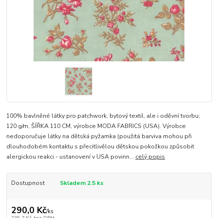
100% bavlněné látky pro patchwork, bytový textil, ale i oděvní tvorbu;
120 g/m, ŠÍŘKA 110 CM, výrobce MODA FABRICS (USA). Výrobce
nedoporučuje látky na dětská pyžamka (použitá barviva mohou při
dlouhodobém kontaktu s přecitlivělou dětskou pokožkou způsobit
alergickou reakci - ustanovení v USA povinn...
celý popis
Dostupnost
Skladem 2.5 ks
290,0 Kč
/
ks
239,7 Kč
bez DPH