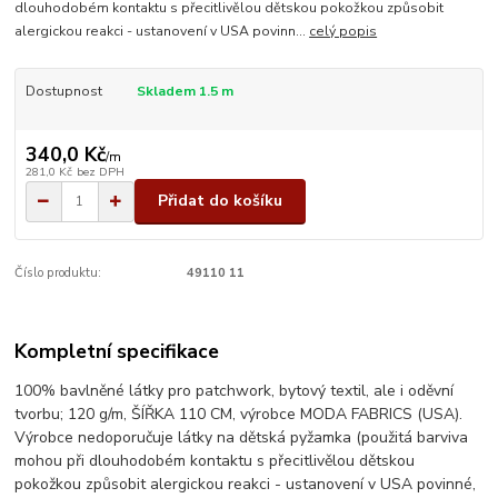
dlouhodobém kontaktu s přecitlivělou dětskou pokožkou způsobit
alergickou reakci - ustanovení v USA povinn...
celý popis
Dostupnost
Skladem 1.5 m
340,0 Kč
/
m
281,0 Kč
bez DPH
Přidat do košíku
Číslo produktu:
49110 11
Kompletní specifikace
100% bavlněné látky pro patchwork, bytový textil, ale i oděvní
tvorbu; 120 g/m, ŠÍŘKA 110 CM, výrobce MODA FABRICS (USA).
Výrobce nedoporučuje látky na dětská pyžamka (použitá barviva
mohou při dlouhodobém kontaktu s přecitlivělou dětskou
pokožkou způsobit alergickou reakci - ustanovení v USA povinné,