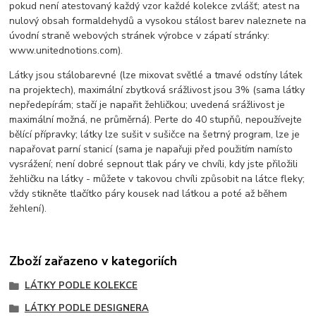
pokud není atestovaný každý vzor každé kolekce zvlášť; atest na
nulový obsah formaldehydů a vysokou stálost barev naleznete na
úvodní straně webových stránek výrobce v zápatí stránky:
www.unitednotions.com).
Látky jsou stálobarevné (lze mixovat světlé a tmavé odstíny látek
na projektech), maximální zbytková srážlivost jsou 3% (sama látky
nepředepírám; stačí je napařit žehličkou; uvedená srážlivost je
maximální možná, ne průměrná). Perte do 40 stupňů, nepoužívejte
bělící přípravky; látky lze sušit v sušičce na šetrný program, lze je
napařovat parní stanicí (sama je napařuji před použitím namísto
vysrážení; není dobré sepnout tlak páry ve chvíli, kdy jste přiložili
žehličku na látky - můžete v takovou chvíli způsobit na látce fleky;
vždy stikněte tlačítko páry kousek nad látkou a poté až během
žehlení).
Zboží zařazeno v kategoriích
LÁTKY PODLE KOLEKCE
LÁTKY PODLE DESIGNERA