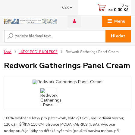
0
ks
CZK
za
0,00 Kč
Menu
Hledat
Úvod
LÁTKY PODLE KOLEKCE
Redwork Gatherings Panel Cream
Redwork Gatherings Panel Cream
100% bavlněné látky pro patchwork, bytový textil, ale i oděvní tvorbu;
120 g/m, ŠÍŘKA 110 CM, výrobce MODA FABRICS (USA). Výrobce
nedoporučuje látky na dětská pyžamka (použitá barviva mohou při