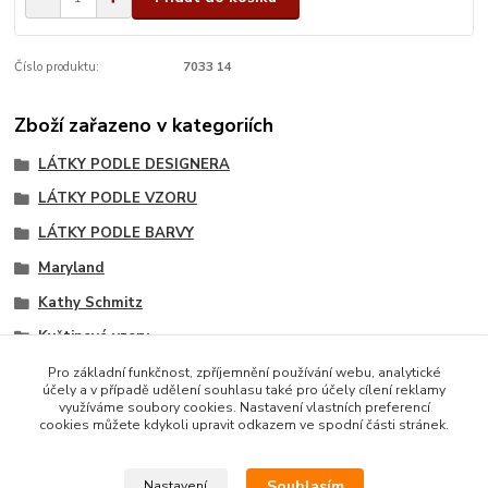
Číslo produktu:
7033 14
Zboží zařazeno v kategoriích
LÁTKY PODLE DESIGNERA
LÁTKY PODLE VZORU
LÁTKY PODLE BARVY
Maryland
Kathy Schmitz
Květinové vzory
Doplňkové vzory kolekce
Pro základní funkčnost, zpříjemnění používání webu, analytické
účely a v případě udělení souhlasu také pro účely cílení reklamy
Černé tóny
využíváme soubory cookies. Nastavení vlastních preferencí
cookies můžete kdykoli upravit odkazem ve spodní části stránek.
Souhlasím
Nastavení