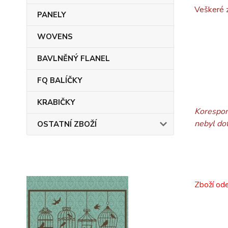
Veškeré z
PANELY
WOVENS
BAVLNĚNÝ FLANEL
FQ BALÍČKY
KRABIČKY
Korespon
nebyl do
OSTATNÍ ZBOŽÍ
Zboží ode