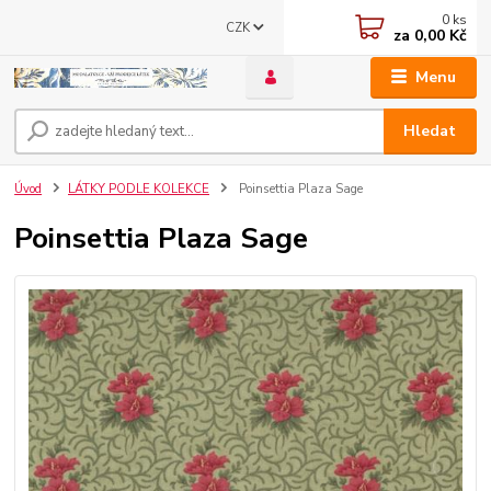
0
ks
CZK
za
0,00 Kč
Menu
Hledat
Úvod
LÁTKY PODLE KOLEKCE
Poinsettia Plaza Sage
Poinsettia Plaza Sage