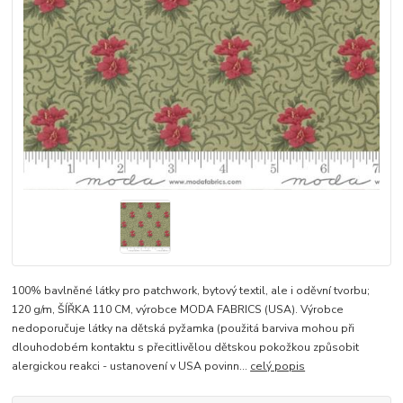
100% bavlněné látky pro patchwork, bytový textil, ale i oděvní tvorbu;
120 g/m, ŠÍŘKA 110 CM, výrobce MODA FABRICS (USA). Výrobce
nedoporučuje látky na dětská pyžamka (použitá barviva mohou při
dlouhodobém kontaktu s přecitlivělou dětskou pokožkou způsobit
alergickou reakci - ustanovení v USA povinn...
celý popis