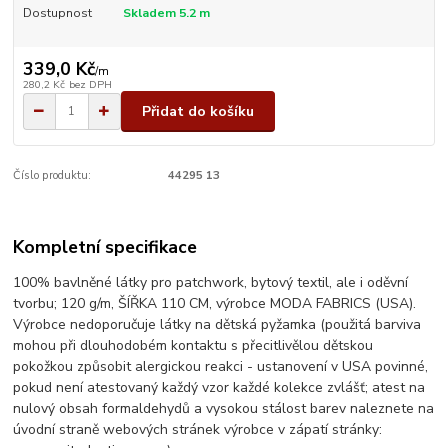
Dostupnost
Skladem 5.2 m
339,0 Kč
/
m
280,2 Kč
bez DPH
Přidat do košíku
Číslo produktu:
44295 13
Kompletní specifikace
100% bavlněné látky pro patchwork, bytový textil, ale i oděvní
tvorbu; 120 g/m, ŠÍŘKA 110 CM, výrobce MODA FABRICS (USA).
Výrobce nedoporučuje látky na dětská pyžamka (použitá barviva
mohou při dlouhodobém kontaktu s přecitlivělou dětskou
pokožkou způsobit alergickou reakci - ustanovení v USA povinné,
pokud není atestovaný každý vzor každé kolekce zvlášť; atest na
nulový obsah formaldehydů a vysokou stálost barev naleznete na
úvodní straně webových stránek výrobce v zápatí stránky: