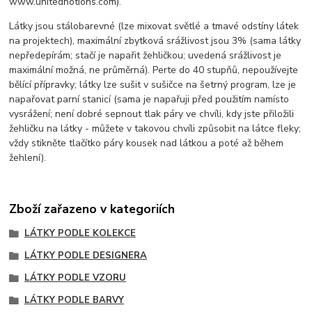
www.unitednotions.com).
Látky jsou stálobarevné (lze mixovat světlé a tmavé odstíny látek
na projektech), maximální zbytková srážlivost jsou 3% (sama látky
nepředepírám; stačí je napařit žehličkou; uvedená srážlivost je
maximální možná, ne průměrná). Perte do 40 stupňů, nepoužívejte
bělící přípravky; látky lze sušit v sušičce na šetrný program, lze je
napařovat parní stanicí (sama je napařuji před použitím namísto
vysrážení; není dobré sepnout tlak páry ve chvíli, kdy jste přiložili
žehličku na látky - můžete v takovou chvíli způsobit na látce fleky;
vždy stikněte tlačítko páry kousek nad látkou a poté až během
žehlení).
Zboží zařazeno v kategoriích
LÁTKY PODLE KOLEKCE
LÁTKY PODLE DESIGNERA
LÁTKY PODLE VZORU
LÁTKY PODLE BARVY