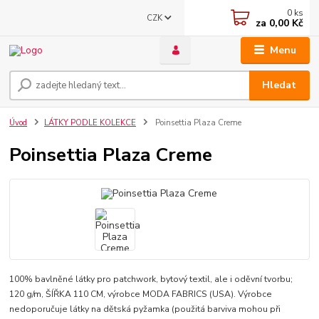
0
ks
CZK
za
0,00 Kč
Menu
Hledat
Úvod
LÁTKY PODLE KOLEKCE
Poinsettia Plaza Creme
Poinsettia Plaza Creme
100% bavlněné látky pro patchwork, bytový textil, ale i oděvní tvorbu;
120 g/m, ŠÍŘKA 110 CM, výrobce MODA FABRICS (USA). Výrobce
nedoporučuje látky na dětská pyžamka (použitá barviva mohou při