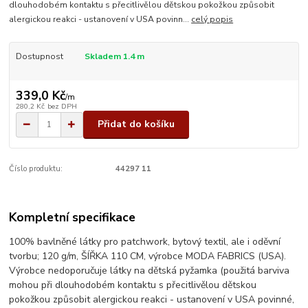
dlouhodobém kontaktu s přecitlivělou dětskou pokožkou způsobit
alergickou reakci - ustanovení v USA povinn...
celý popis
Dostupnost
Skladem 1.4 m
339,0 Kč
/
m
280,2 Kč
bez DPH
Přidat do košíku
Číslo produktu:
44297 11
Kompletní specifikace
100% bavlněné látky pro patchwork, bytový textil, ale i oděvní
tvorbu; 120 g/m, ŠÍŘKA 110 CM, výrobce MODA FABRICS (USA).
Výrobce nedoporučuje látky na dětská pyžamka (použitá barviva
mohou při dlouhodobém kontaktu s přecitlivělou dětskou
pokožkou způsobit alergickou reakci - ustanovení v USA povinné,