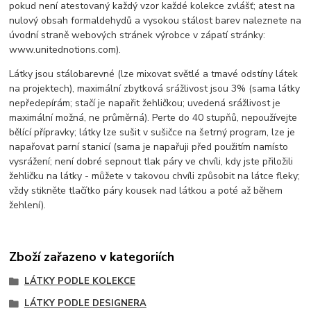
pokud není atestovaný každý vzor každé kolekce zvlášť; atest na
nulový obsah formaldehydů a vysokou stálost barev naleznete na
úvodní straně webových stránek výrobce v zápatí stránky:
www.unitednotions.com).
Látky jsou stálobarevné (lze mixovat světlé a tmavé odstíny látek
na projektech), maximální zbytková srážlivost jsou 3% (sama látky
nepředepírám; stačí je napařit žehličkou; uvedená srážlivost je
maximální možná, ne průměrná). Perte do 40 stupňů, nepoužívejte
bělící přípravky; látky lze sušit v sušičce na šetrný program, lze je
napařovat parní stanicí (sama je napařuji před použitím namísto
vysrážení; není dobré sepnout tlak páry ve chvíli, kdy jste přiložili
žehličku na látky - můžete v takovou chvíli způsobit na látce fleky;
vždy stikněte tlačítko páry kousek nad látkou a poté až během
žehlení).
Zboží zařazeno v kategoriích
LÁTKY PODLE KOLEKCE
LÁTKY PODLE DESIGNERA