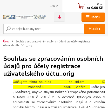
0
ks
CZK
za
0,00 Kč
Menu
Hledat
Úvod
Souhlas se zpracováním osobních údajů pro účely registrace
uživatelského účtu_orig
Souhlas se zpracováním osobních
údajů pro účely registrace
uživatelského účtu_orig
Udělujete tímto souhlas ……………..., se sídlem ………………, IČ
………………., zapsaná u ………………… , oddíl …, vložka …..
(dále jen
„Správce“
), aby ve smyslu nařízení Evropského parlamentu
a Rady (EU) č. 2016/679 o ochraně fyzických osob v
souvislosti se zpracováním osobních údajů a o volném
pohybu těchto údajů a o zrušení směrnice 95/46/ES (obecné