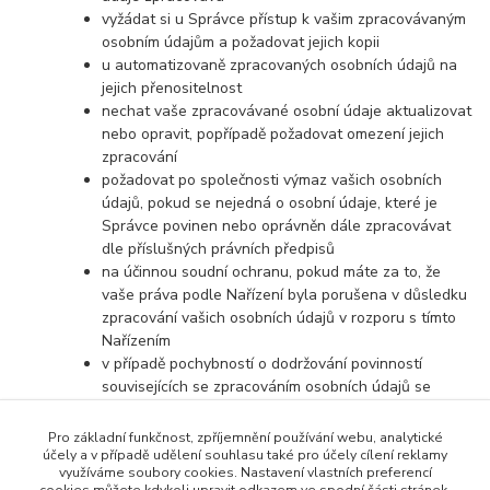
vyžádat si u Správce přístup k vašim zpracovávaným
osobním údajům a požadovat jejich kopii
u automatizovaně zpracovaných osobních údajů na
jejich přenositelnost
nechat vaše zpracovávané osobní údaje aktualizovat
nebo opravit, popřípadě požadovat omezení jejich
zpracování
požadovat po společnosti výmaz vašich osobních
údajů, pokud se nejedná o osobní údaje, které je
Správce povinen nebo oprávněn dále zpracovávat
dle příslušných právních předpisů
na účinnou soudní ochranu, pokud máte za to, že
vaše práva podle Nařízení byla porušena v důsledku
zpracování vašich osobních údajů v rozporu s tímto
Nařízením
v případě pochybností o dodržování povinností
souvisejících se zpracováním osobních údajů se
obrátit na Správce nebo na Úřad pro ochranu
osobních údajů
Pro základní funkčnost, zpříjemnění používání webu, analytické
účely a v případě udělení souhlasu také pro účely cílení reklamy
využíváme soubory cookies. Nastavení vlastních preferencí