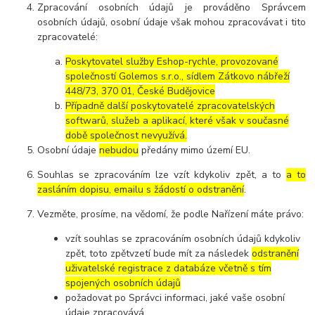
Zpracování osobních údajů je prováděno Správcem
osobních údajů, osobní údaje však mohou zpracovávat i tito
zpracovatelé:
Poskytovatel služby Eshop-rychle, provozované
společností Golemos s.r.o., sídlem Zátkovo nábřeží
448/73, 370 01, České Budějovice
Případně další poskytovatelé zpracovatelských
softwarů, služeb a aplikací, které však v současné
době společnost nevyužívá.
Osobní údaje
nebudou
předány mimo území EU.
Souhlas se zpracováním lze vzít kdykoliv zpět, a to
a to
zasláním dopisu, emailu s žádostí o odstranění
.
Vezměte, prosíme, na vědomí, že podle Nařízení máte právo:
vzít souhlas se zpracováním osobních údajů kdykoliv
zpět, toto zpětvzetí bude mít za následek
odstranění
uživatelské registrace z databáze včetně s tím
spojených osobních údajů
požadovat po Správci informaci, jaké vaše osobní
údaje zpracovává