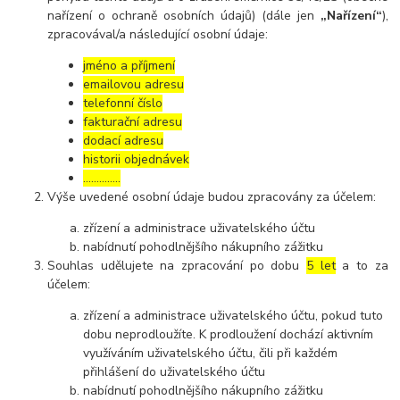
nařízení o ochraně osobních údajů) (dále jen
„Nařízení“
),
zpracovával/a následující osobní údaje:
jméno a příjmení
emailovou adresu
telefonní číslo
fakturační adresu
dodací adresu
historii objednávek
…………..
Výše uvedené osobní údaje budou zpracovány za účelem:
zřízení a administrace uživatelského účtu
nabídnutí pohodlnějšího nákupního zážitku
Souhlas udělujete na zpracování po dobu
5 let
a to za
účelem:
zřízení a administrace uživatelského účtu, pokud tuto
dobu neprodloužíte. K prodloužení dochází aktivním
využíváním uživatelského účtu, čili při každém
přihlášení do uživatelského účtu
nabídnutí pohodlnějšího nákupního zážitku