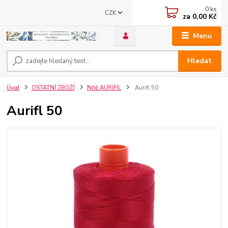
0
ks
CZK
za
0,00 Kč
Menu
Hledat
Úvod
OSTATNÍ ZBOŽÍ
Nitě AURIFIL
Aurifl 50
Aurifl 50