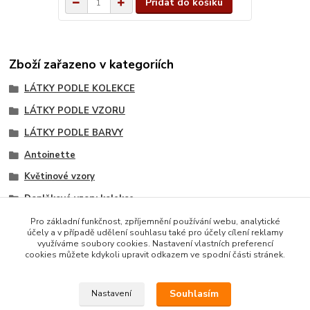
Přidat do košíku
Zboží zařazeno v kategoriích
LÁTKY PODLE KOLEKCE
LÁTKY PODLE VZORU
LÁTKY PODLE BARVY
Antoinette
Květinové vzory
Doplňkové vzory kolekce
Červené odstíny
Pro základní funkčnost, zpříjemnění používání webu, analytické
účely a v případě udělení souhlasu také pro účely cílení reklamy
Šedé odstíny
využíváme soubory cookies. Nastavení vlastních preferencí
cookies můžete kdykoli upravit odkazem ve spodní části stránek.
Souhlasím
Nastavení
Copyright © 2014 · E-SHOP S DESIGNOVÝMI LÁTKAMI