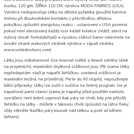
tvorbu; 120 g/m, ŠÍŘKA 110 CM, výrobce MODA FABRICS (USA).
Výrobce nedoporučuje látky na dětská pyžamka (použitá barviva
mohou při dlouhodobém kontaktu s přecitlivělou dětskou
pokožkou způsobit alergickou reakci - ustanovení v USA povinné,
pokud není atestovaný každý vzor každé kolekce zvlášť; atest na
nulový obsah formaldehydů a vysokou stálost barev naleznete na
úvodní straně webových stránek výrobce v zápatí stránky:
www.unitednotions.com).
Látky jsou stálobarevné (lze mixovat světlé a tmavé odstíny látek
na projektech), maximální zbytková srážlivost jsou 3% (sama látky
nepředepírám; stačí je napařit žehličkou; uvedená srážlivost je
maximální možná, ne průměrná). Perte do 40 stupňů, nepoužívejte
bělící přípravky; látky lze sušit v sušičce na šetrný program, lze je
napařovat parní stanicí (sama je napařuji před použitím namísto
vysrážení; není dobré sepnout tlak páry ve chvíli, kdy jste přiložili
žehličku na látky - můžete v takovou chvíli způsobit na látce fleky;
vždy stikněte tlačítko páry kousek nad látkou a poté až během
žehlení).