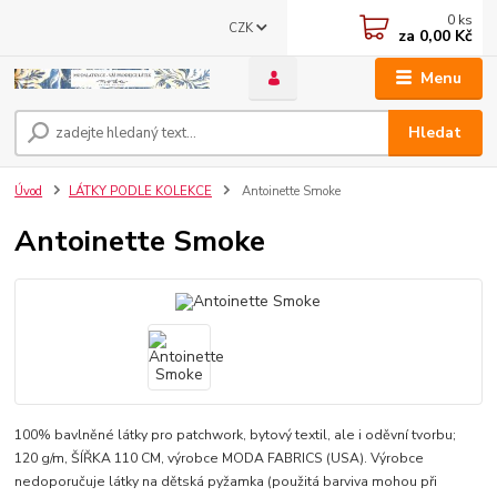
0
ks
CZK
za
0,00 Kč
Menu
Hledat
Úvod
LÁTKY PODLE KOLEKCE
Antoinette Smoke
Antoinette Smoke
100% bavlněné látky pro patchwork, bytový textil, ale i oděvní tvorbu;
120 g/m, ŠÍŘKA 110 CM, výrobce MODA FABRICS (USA). Výrobce
nedoporučuje látky na dětská pyžamka (použitá barviva mohou při