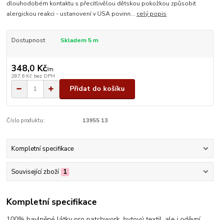
dlouhodobém kontaktu s přecitlivělou dětskou pokožkou způsobit
alergickou reakci - ustanovení v USA povinn...
celý popis
Dostupnost
Skladem 5 m
348,0 Kč
/
m
287,6 Kč
bez DPH
Přidat do košíku
Číslo produktu:
13955 13
Kompletní specifikace
Související zboží
1
Kompletní specifikace
100% bavlněné látky pro patchwork, bytový textil, ale i oděvní