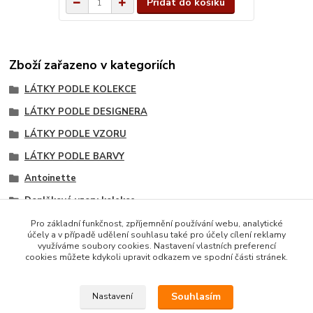
Přidat do košíku
Zboží zařazeno v kategoriích
LÁTKY PODLE KOLEKCE
LÁTKY PODLE DESIGNERA
LÁTKY PODLE VZORU
LÁTKY PODLE BARVY
Antoinette
Doplňkové vzory kolekce
Béžové a smetanové odstíny
Pro základní funkčnost, zpříjemnění používání webu, analytické
účely a v případě udělení souhlasu také pro účely cílení reklamy
Šedé odstíny
využíváme soubory cookies. Nastavení vlastních preferencí
cookies můžete kdykoli upravit odkazem ve spodní části stránek.
Souhlasím
Nastavení
Copyright © 2014 · E-SHOP S DESIGNOVÝMI LÁTKAMI