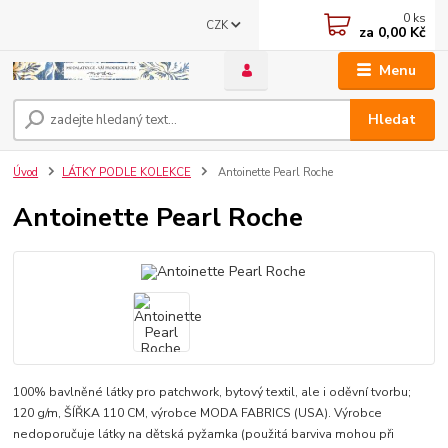
0
ks
CZK
za
0,00 Kč
Menu
Hledat
Úvod
LÁTKY PODLE KOLEKCE
Antoinette Pearl Roche
Antoinette Pearl Roche
100% bavlněné látky pro patchwork, bytový textil, ale i oděvní tvorbu;
120 g/m, ŠÍŘKA 110 CM, výrobce MODA FABRICS (USA). Výrobce
nedoporučuje látky na dětská pyžamka (použitá barviva mohou při