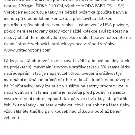
tvorbu; 120 g/m, ŠÍŘKA 110 CM, výrobce MODA FABRICS (USA).
Výrobce nedoporučuje látky na dětská pyžamka (použitá barviva
mohou při dlouhodobém kontaktu s přecitlivělou dětskou
pokožkou způsobit alergickou reakci - ustanovení v USA povinné,
pokud není atestovaný každý vzor každé kolekce zvlášť; atest na
nulový obsah formaldehydů a vysokou stálost barev naleznete na
úvodní straně webových stránek výrobce v zápatí stránky:
www.unitednotions.com).
Látky jsou stálobarevné (lze mixovat světlé a tmavé odstíny látek
na projektech), maximální zbytková srážlivost jsou 3% (sama látky
nepředepírám; stačí je napařit žehličkou; uvedená srážlivost je
maximální možná, ne průměrná). Perte do 40 stupňů, nepoužívejte
bělící přípravky; látky lze sušit v sušičce na šetrný program, lze je
napařovat parní stanicí (sama je napařuji před použitím namísto
vysrážení; není dobré sepnout tlak páry ve chvíli, kdy jste přiložili
žehličku na látky - můžete v takovou chvíli způsobit na látce fleky;
vždy stikněte tlačítko páry kousek nad látkou a poté až během
žehlení).