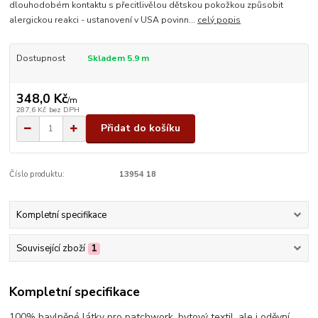
dlouhodobém kontaktu s přecitlivělou dětskou pokožkou způsobit
alergickou reakci - ustanovení v USA povinn...
celý popis
Dostupnost
Skladem 5.9 m
348,0 Kč
/
m
287,6 Kč
bez DPH
Přidat do košíku
Číslo produktu:
13954 18
Kompletní specifikace
Související zboží
1
Kompletní specifikace
100% bavlněné látky pro patchwork, bytový textil, ale i oděvní