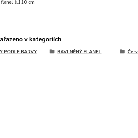
 flanel š.110 cm
zařazeno v kategoriích
Y PODLE BARVY
BAVLNĚNÝ FLANEL
Červ