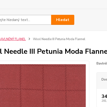
Hledat
BAVLNĚNÝ FLANEL
Wool Needle III Petunia Moda Flannel
 Needle III Petunia Moda Flanne
Bavlně
Dos
34
281