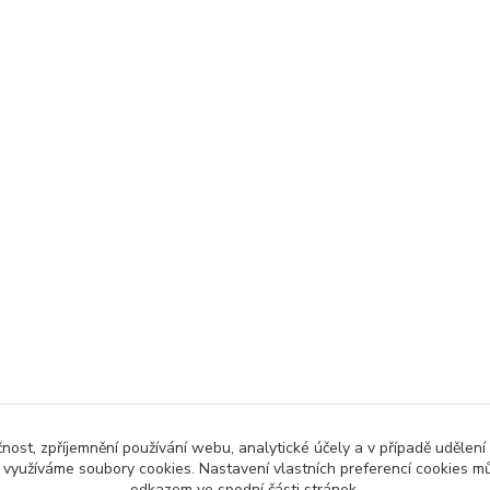
čnost, zpříjemnění používání webu, analytické účely a v případě udělení
y využíváme soubory cookies. Nastavení vlastních preferencí cookies mů
odkazem ve spodní části stránek.