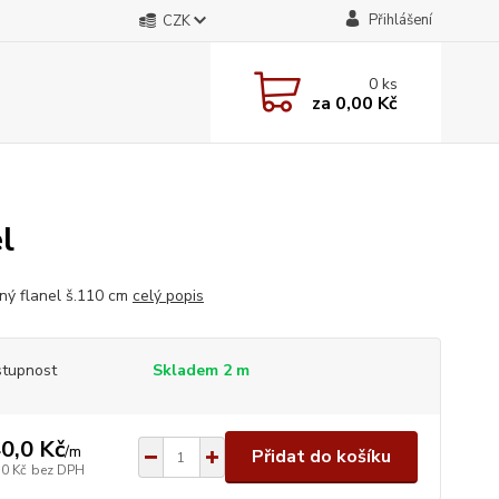
Přihlášení
CZK
0
ks
za
0,00 Kč
l
ný flanel š.110 cm
celý popis
tupnost
Skladem 2 m
0,0 Kč
/
m
Přidat do košíku
,0 Kč
bez DPH