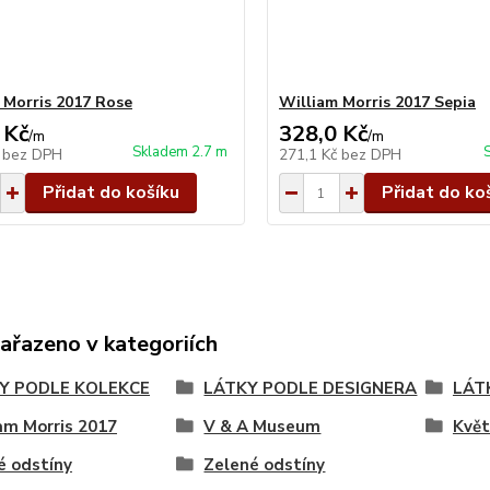
 Morris 2017 Rose
William Morris 2017 Sepia
 Kč
328,0 Kč
/
m
/
m
Skladem 2.7 m
č
bez DPH
271,1 Kč
bez DPH
Přidat do košíku
Přidat do ko
zařazeno v kategoriích
Y PODLE KOLEKCE
LÁTKY PODLE DESIGNERA
LÁT
am Morris 2017
V & A Museum
Květ
é odstíny
Zelené odstíny