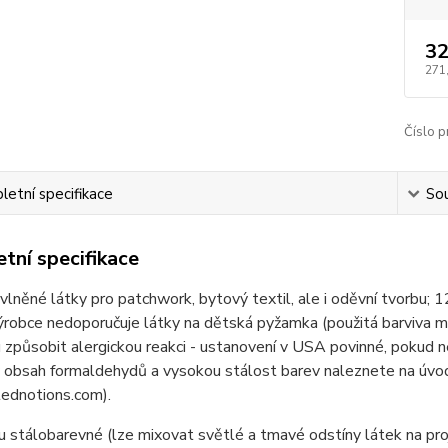
32
271
Číslo p
etní specifikace
Sou
tní specifikace
lněné látky pro patchwork, bytový textil, ale i oděvní tvor
ýrobce nedoporučuje látky na dětská pyžamka (použitá barviva 
způsobit alergickou reakci - ustanovení v USA povinné, pokud n
 obsah formaldehydů a vysokou stálost barev naleznete na úvod
ednotions.com).
u stálobarevné (lze mixovat světlé a tmavé odstíny látek na pr