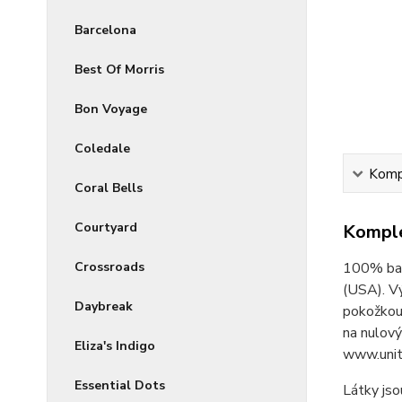
Barcelona
Best Of Morris
Bon Voyage
Coledale
Kompl
Coral Bells
Courtyard
Komple
Crossroads
100% bav
(USA). V
Daybreak
pokožkou 
na nulový
Eliza's Indigo
www.unit
Essential Dots
Látky jso