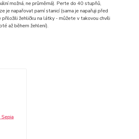
imální možná, ne průměrná). Perte do 40 stupňů,
lze je napařovat parní stanicí (sama je napařuji před
 přiložili žehličku na látky - můžete v takovou chvíli
poté až během žehlení).