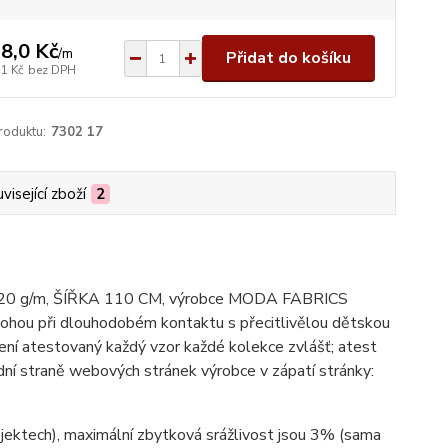
8,0 Kč
/
m
Přidat do košíku
,1 Kč
bez DPH
roduktu:
7302 17
visející zboží
2
bu; 120 g/m, ŠÍŘKA 110 CM, výrobce MODA FABRICS
mohou při dlouhodobém kontaktu s přecitlivělou dětskou
ení atestovaný každý vzor každé kolekce zvlášť; atest
ní straně webových stránek výrobce v zápatí stránky:
ojektech), maximální zbytková srážlivost jsou 3% (sama