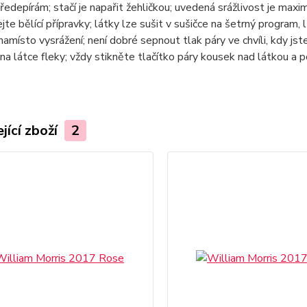
ředepírám; stačí je napařit žehličkou; uvedená srážlivost je max
jte bělící přípravky; látky lze sušit v sušičce na šetrný program, 
namísto vysrážení; není dobré sepnout tlak páry ve chvíli, kdy jste
na látce fleky; vždy stikněte tlačítko páry kousek nad látkou a 
jící zboží
2