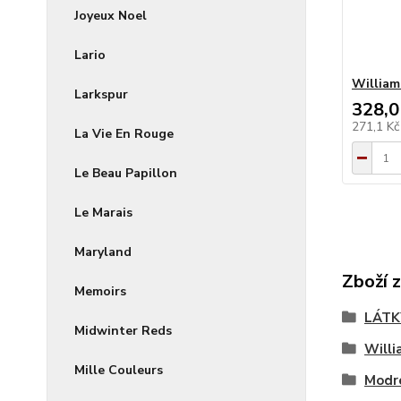
Joyeux Noel
Lario
William
Larkspur
328,0
271,1 K
La Vie En Rouge
Le Beau Papillon
Le Marais
Maryland
Zboží 
Memoirs
LÁTK
Midwinter Reds
Willi
Mille Couleurs
Modr