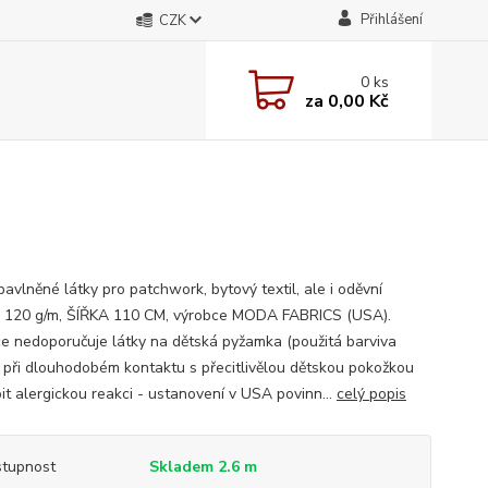
Přihlášení
CZK
0
ks
za
0,00 Kč
avlněné látky pro patchwork, bytový textil, ale i oděvní
; 120 g/m, ŠÍŘKA 110 CM, výrobce MODA FABRICS (USA).
e nedoporučuje látky na dětská pyžamka (použitá barviva
při dlouhodobém kontaktu s přecitlivělou dětskou pokožkou
it alergickou reakci - ustanovení v USA povinn...
celý popis
tupnost
Skladem 2.6 m