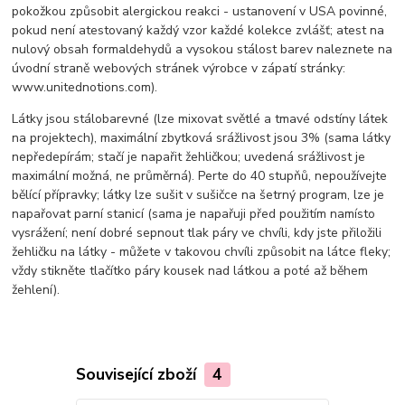
pokožkou způsobit alergickou reakci - ustanovení v USA povinné,
pokud není atestovaný každý vzor každé kolekce zvlášť; atest na
nulový obsah formaldehydů a vysokou stálost barev naleznete na
úvodní straně webových stránek výrobce v zápatí stránky:
www.unitednotions.com).
Látky jsou stálobarevné (lze mixovat světlé a tmavé odstíny látek
na projektech), maximální zbytková srážlivost jsou 3% (sama látky
nepředepírám; stačí je napařit žehličkou; uvedená srážlivost je
maximální možná, ne průměrná). Perte do 40 stupňů, nepoužívejte
bělící přípravky; látky lze sušit v sušičce na šetrný program, lze je
napařovat parní stanicí (sama je napařuji před použitím namísto
vysrážení; není dobré sepnout tlak páry ve chvíli, kdy jste přiložili
žehličku na látky - můžete v takovou chvíli způsobit na látce fleky;
vždy stikněte tlačítko páry kousek nad látkou a poté až během
žehlení).
Související zboží
4