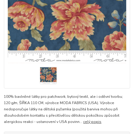
100% bavlněné látky pro patchwork, bytový textil, ale i oděvní tvorbu;
120 g/m, ŠÍŘKA 110 CM, výrobce MODA FABRICS (USA). Výrobce
nedoporučuje látky na dětská pyžamka (použitá barviva mohou při
dlouhodobém kontaktu s přecitlivělou dětskou pokožkou způsobit
alergickou reakci - ustanovení v USA povinn...
celý popis