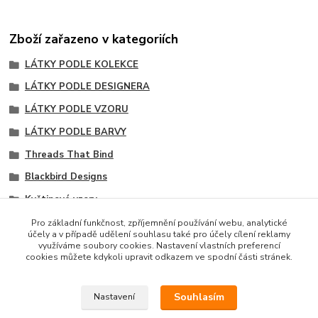
Zboží zařazeno v kategoriích
LÁTKY PODLE KOLEKCE
LÁTKY PODLE DESIGNERA
LÁTKY PODLE VZORU
LÁTKY PODLE BARVY
Threads That Bind
Blackbird Designs
Květinové vzory
Hlavní vzory kolekce
Pro základní funkčnost, zpříjemnění používání webu, analytické
účely a v případě udělení souhlasu také pro účely cílení reklamy
Modré odstíny
využíváme soubory cookies. Nastavení vlastních preferencí
cookies můžete kdykoli upravit odkazem ve spodní části stránek.
Souhlasím
Nastavení
Copyright © 2014 · E-SHOP S DESIGNOVÝMI LÁTKAMI