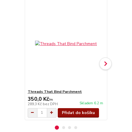
Threads That Bind Parchment
Threads Tha
350,0 Kč
350,0 Kč
/
m
Skladem 6.2 m
289,3 Kč
bez DPH
289,3 Kč
bez
Přidat do košíku