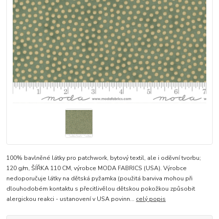
100% bavlněné látky pro patchwork, bytový textil, ale i oděvní tvorbu;
120 g/m, ŠÍŘKA 110 CM, výrobce MODA FABRICS (USA). Výrobce
nedoporučuje látky na dětská pyžamka (použitá barviva mohou při
dlouhodobém kontaktu s přecitlivělou dětskou pokožkou způsobit
alergickou reakci - ustanovení v USA povinn...
celý popis