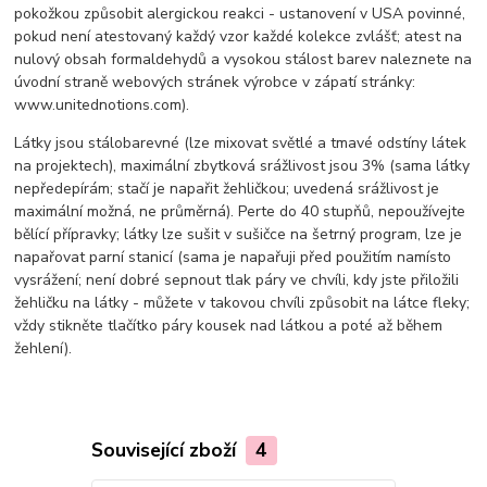
pokožkou způsobit alergickou reakci - ustanovení v USA povinné,
pokud není atestovaný každý vzor každé kolekce zvlášť; atest na
nulový obsah formaldehydů a vysokou stálost barev naleznete na
úvodní straně webových stránek výrobce v zápatí stránky:
www.unitednotions.com).
Látky jsou stálobarevné (lze mixovat světlé a tmavé odstíny látek
na projektech), maximální zbytková srážlivost jsou 3% (sama látky
nepředepírám; stačí je napařit žehličkou; uvedená srážlivost je
maximální možná, ne průměrná). Perte do 40 stupňů, nepoužívejte
bělící přípravky; látky lze sušit v sušičce na šetrný program, lze je
napařovat parní stanicí (sama je napařuji před použitím namísto
vysrážení; není dobré sepnout tlak páry ve chvíli, kdy jste přiložili
žehličku na látky - můžete v takovou chvíli způsobit na látce fleky;
vždy stikněte tlačítko páry kousek nad látkou a poté až během
žehlení).
Související zboží
4