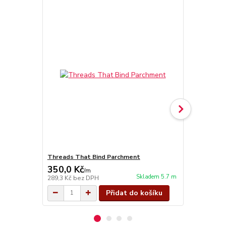
Threads That Bind Parchment
Threads Tha
350,0 Kč
350,0 Kč
/
m
Skladem 5.7 m
289,3 Kč
bez DPH
289,3 Kč
bez
Přidat do košíku