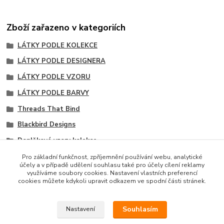
Zboží zařazeno v kategoriích
LÁTKY PODLE KOLEKCE
LÁTKY PODLE DESIGNERA
LÁTKY PODLE VZORU
LÁTKY PODLE BARVY
Threads That Bind
Blackbird Designs
Doplňkové vzory kolekce
Puntíkované látky
Pro základní funkčnost, zpříjemnění používání webu, analytické
účely a v případě udělení souhlasu také pro účely cílení reklamy
Zelené odstíny
využíváme soubory cookies. Nastavení vlastních preferencí
cookies můžete kdykoli upravit odkazem ve spodní části stránek.
Souhlasím
Nastavení
Copyright © 2014 · E-SHOP S DESIGNOVÝMI LÁTKAMI