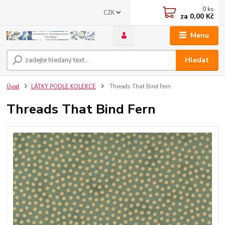
0
ks
CZK
za
0,00 Kč
Menu
Hledat
Úvod
LÁTKY PODLE KOLEKCE
Threads That Bind Fern
Threads That Bind Fern