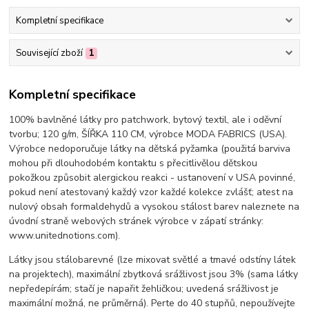
Kompletní specifikace
Související zboží
1
Kompletní specifikace
100% bavlněné látky pro patchwork, bytový textil, ale i oděvní
tvorbu; 120 g/m, ŠÍŘKA 110 CM, výrobce MODA FABRICS (USA).
Výrobce nedoporučuje látky na dětská pyžamka (použitá barviva
mohou při dlouhodobém kontaktu s přecitlivělou dětskou
pokožkou způsobit alergickou reakci - ustanovení v USA povinné,
pokud není atestovaný každý vzor každé kolekce zvlášť; atest na
nulový obsah formaldehydů a vysokou stálost barev naleznete na
úvodní straně webových stránek výrobce v zápatí stránky:
www.unitednotions.com).
Látky jsou stálobarevné (lze mixovat světlé a tmavé odstíny látek
na projektech), maximální zbytková srážlivost jsou 3% (sama látky
nepředepírám; stačí je napařit žehličkou; uvedená srážlivost je
maximální možná, ne průměrná). Perte do 40 stupňů, nepoužívejte