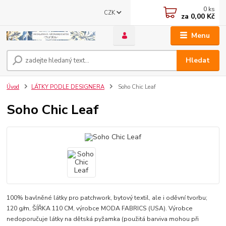
0
ks
CZK
za
0,00 Kč
Menu
Hledat
Úvod
LÁTKY PODLE DESIGNERA
Soho Chic Leaf
Soho Chic Leaf
100% bavlněné látky pro patchwork, bytový textil, ale i oděvní tvorbu;
120 g/m, ŠÍŘKA 110 CM, výrobce MODA FABRICS (USA). Výrobce
nedoporučuje látky na dětská pyžamka (použitá barviva mohou při