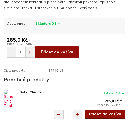
dlouhodobém kontaktu s přecitlivělou dětskou pokožkou způsobit
alergickou reakci - ustanovení v USA povinn...
celý popis
Dostupnost
Skladem 0.1 m
285,0 Kč
/
m
235,5 Kč
bez DPH
Přidat do košíku
Číslo produktu:
17746 16
Podobné produkty
Soho Chic Teal
Skladem 0.9 m
285,0 Kč
/
m
235,5 Kč
bez DPH
Přidat do košíku