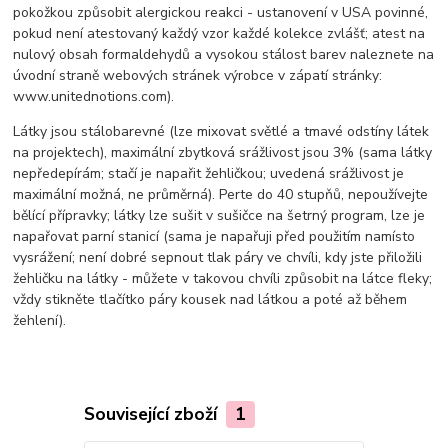
pokožkou způsobit alergickou reakci - ustanovení v USA povinné,
pokud není atestovaný každý vzor každé kolekce zvlášť; atest na
nulový obsah formaldehydů a vysokou stálost barev naleznete na
úvodní straně webových stránek výrobce v zápatí stránky:
www.unitednotions.com).
Látky jsou stálobarevné (lze mixovat světlé a tmavé odstíny látek
na projektech), maximální zbytková srážlivost jsou 3% (sama látky
nepředepírám; stačí je napařit žehličkou; uvedená srážlivost je
maximální možná, ne průměrná). Perte do 40 stupňů, nepoužívejte
bělící přípravky; látky lze sušit v sušičce na šetrný program, lze je
napařovat parní stanicí (sama je napařuji před použitím namísto
vysrážení; není dobré sepnout tlak páry ve chvíli, kdy jste přiložili
žehličku na látky - můžete v takovou chvíli způsobit na látce fleky;
vždy stikněte tlačítko páry kousek nad látkou a poté až během
žehlení).
Související zboží
1