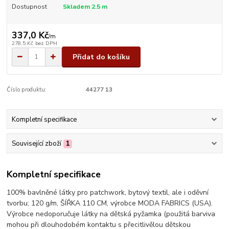
Dostupnost
Skladem 2.5 m
337,0 Kč
/
m
278,5 Kč
bez DPH
Přidat do košíku
Číslo produktu:
44277 13
Kompletní specifikace
Související zboží
1
Kompletní specifikace
100% bavlněné látky pro patchwork, bytový textil, ale i oděvní
tvorbu; 120 g/m, ŠÍŘKA 110 CM, výrobce MODA FABRICS (USA).
Výrobce nedoporučuje látky na dětská pyžamka (použitá barviva
mohou při dlouhodobém kontaktu s přecitlivělou dětskou