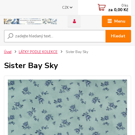
0
ks
CZK
za
0,00 Kč
Menu
Hledat
Úvod
LÁTKY PODLE KOLEKCE
Sister Bay Sky
Sister Bay Sky