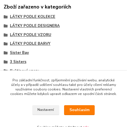
Zboží zařazeno v kategoriích
LÁTKY PODLE KOLEKCE
LÁTKY PODLE DESIGNERA
LÁTKY PODLE VZORU
LÁTKY PODLE BARVY
Sister Bay
3 Sisters
Květinové vzory
Doplňkové vzory kolekce
Pro základní funkčnost, zpříjemnění používání webu, analytické
účely a v případě udělení souhlasu také pro účely cílení reklamy
Modré odstíny
využíváme soubory cookies. Nastavení vlastních preferencí
cookies můžete kdykoli upravit odkazem ve spodní části stránek.
Souhlasím
Nastavení
Copyright © 2014 · E-SHOP S DESIGNOVÝMI LÁTKAMI
AMERICKÉHO LÍDRA TRHU MODA FABRICS