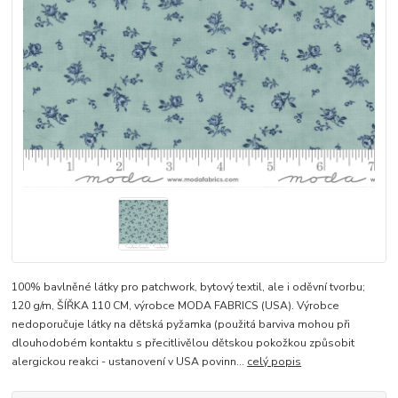
100% bavlněné látky pro patchwork, bytový textil, ale i oděvní tvorbu;
120 g/m, ŠÍŘKA 110 CM, výrobce MODA FABRICS (USA). Výrobce
nedoporučuje látky na dětská pyžamka (použitá barviva mohou při
dlouhodobém kontaktu s přecitlivělou dětskou pokožkou způsobit
alergickou reakci - ustanovení v USA povinn...
celý popis