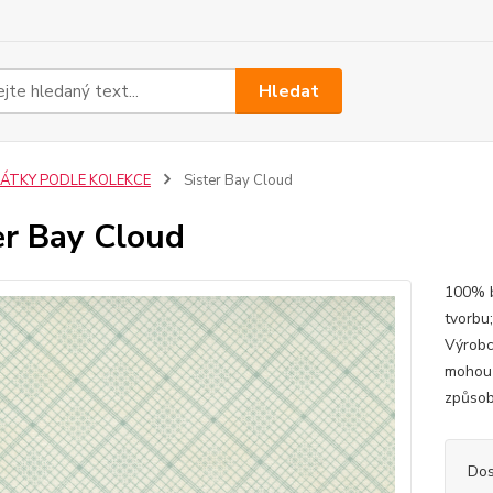
Hledat
LÁTKY PODLE KOLEKCE
Sister Bay Cloud
er Bay Cloud
100% b
tvorbu
Výrobc
mohou 
způsob
Dos