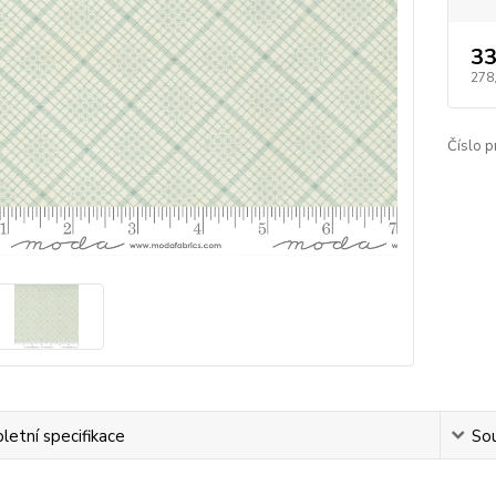
33
278
Číslo p
etní specifikace
Sou