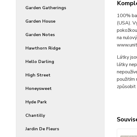
Komple
Garden Gatherings
100% bav
Garden House
(USA). V
pokožkou 
Garden Notes
na nulový
www.unit
Hawthorn Ridge
Látky jso
Hello Darling
látky nep
nepoužíve
High Street
použitím 
způsobit 
Honeysweet
Hyde Park
Chantilly
Souvise
Jardin De Fleurs