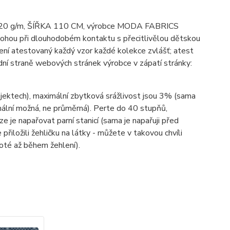
bu; 120 g/m, ŠÍŘKA 110 CM, výrobce MODA FABRICS
mohou při dlouhodobém kontaktu s přecitlivělou dětskou
ení atestovaný každý vzor každé kolekce zvlášť; atest
ní straně webových stránek výrobce v zápatí stránky:
ojektech), maximální zbytková srážlivost jsou 3% (sama
imální možná, ne průměrná). Perte do 40 stupňů,
lze je napařovat parní stanicí (sama je napařuji před
 přiložili žehličku na látky - můžete v takovou chvíli
poté až během žehlení).