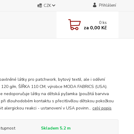
Přihlášení
CZK
0
ks
za
0,00 Kč
avlněné látky pro patchwork, bytový textil, ale i oděvní
; 120 g/m, ŠÍŘKA 110 CM, výrobce MODA FABRICS (USA).
e nedoporučuje látky na dětská pyžamka (použitá barviva
při dlouhodobém kontaktu s přecitlivělou dětskou pokožkou
it alergickou reakci - ustanovení v USA povinn...
celý popis
tupnost
Skladem 5.2 m