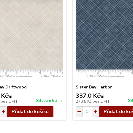
Bay Driftwood
Sister Bay Harbor
 Kč
337,0 Kč
/
m
/
m
Skladem 6.3 m
Sk
č
bez DPH
278,5 Kč
bez DPH
Přidat do košíku
Přidat do ko