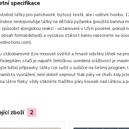
tní specifikace
lněné látky pro patchwork, bytový textil, ale i oděvní tvor
ýrobce nedoporučuje látky na dětská pyžamka (použitá barviva 
způsobit alergickou reakci - ustanovení v USA povinné, pokud n
 obsah formaldehydů a vysokou stálost barev naleznete na úvod
ednotions.com).
u stálobarevné (lze mixovat světlé a tmavé odstíny látek na pr
ředepírám; stačí je napařit žehličkou; uvedená srážlivost je max
jte bělící přípravky; látky lze sušit v sušičce na šetrný program, 
namísto vysrážení; není dobré sepnout tlak páry ve chvíli, kdy jste
na látce fleky; vždy stikněte tlačítko páry kousek nad látkou a 
jící zboží
2