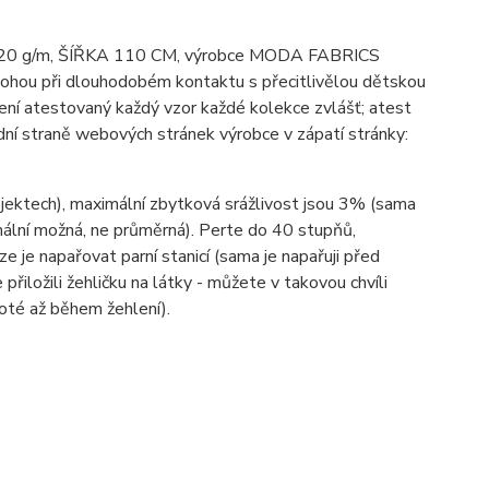
bu; 120 g/m, ŠÍŘKA 110 CM, výrobce MODA FABRICS
mohou při dlouhodobém kontaktu s přecitlivělou dětskou
ení atestovaný každý vzor každé kolekce zvlášť; atest
ní straně webových stránek výrobce v zápatí stránky:
ojektech), maximální zbytková srážlivost jsou 3% (sama
imální možná, ne průměrná). Perte do 40 stupňů,
lze je napařovat parní stanicí (sama je napařuji před
 přiložili žehličku na látky - můžete v takovou chvíli
poté až během žehlení).