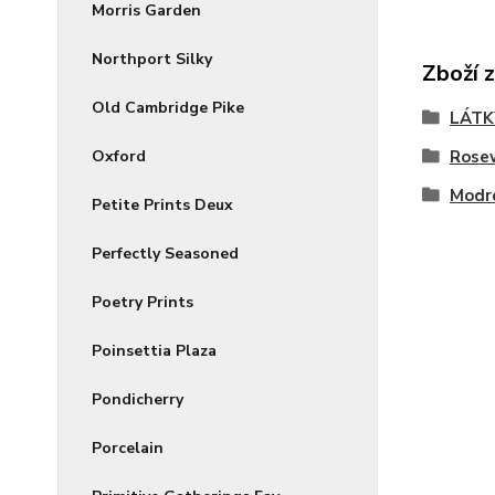
Morris Garden
Northport Silky
Zboží 
Old Cambridge Pike
LÁTK
Rose
Oxford
Modr
Petite Prints Deux
Perfectly Seasoned
Poetry Prints
Poinsettia Plaza
Pondicherry
Porcelain