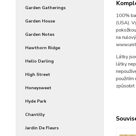
Komple
Garden Gatherings
100% bav
Garden House
(USA). V
pokožkou 
Garden Notes
na nulový
www.unit
Hawthorn Ridge
Látky jso
Hello Darling
látky nep
nepoužíve
High Street
použitím 
způsobit 
Honeysweet
Hyde Park
Chantilly
Souvise
Jardin De Fleurs