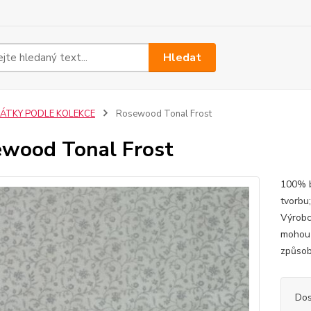
Hledat
LÁTKY PODLE KOLEKCE
Rosewood Tonal Frost
wood Tonal Frost
100% b
tvorbu
Výrobc
mohou 
způsob
Dos