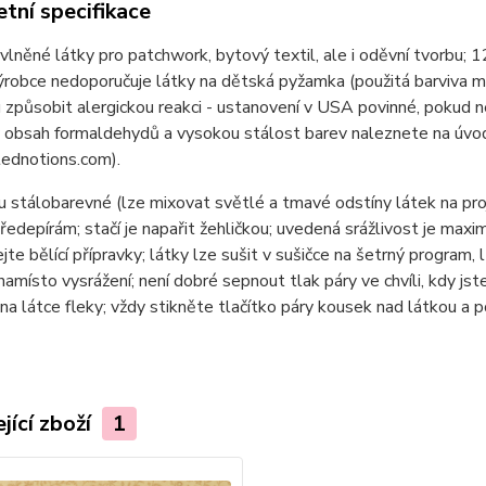
tní specifikace
lněné látky pro patchwork, bytový textil, ale i oděvní tvor
ýrobce nedoporučuje látky na dětská pyžamka (použitá barviva 
způsobit alergickou reakci - ustanovení v USA povinné, pokud n
 obsah formaldehydů a vysokou stálost barev naleznete na úvod
ednotions.com).
u stálobarevné (lze mixovat světlé a tmavé odstíny látek na pr
ředepírám; stačí je napařit žehličkou; uvedená srážlivost je max
jte bělící přípravky; látky lze sušit v sušičce na šetrný program, 
namísto vysrážení; není dobré sepnout tlak páry ve chvíli, kdy jste
na látce fleky; vždy stikněte tlačítko páry kousek nad látkou a 
jící zboží
1