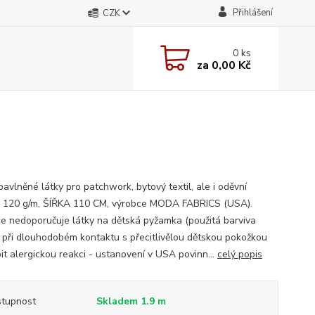
Přihlášení
CZK
0
ks
za
0,00 Kč
avlněné látky pro patchwork, bytový textil, ale i oděvní
; 120 g/m, ŠÍŘKA 110 CM, výrobce MODA FABRICS (USA).
e nedoporučuje látky na dětská pyžamka (použitá barviva
při dlouhodobém kontaktu s přecitlivělou dětskou pokožkou
it alergickou reakci - ustanovení v USA povinn...
celý popis
tupnost
Skladem 1.9 m