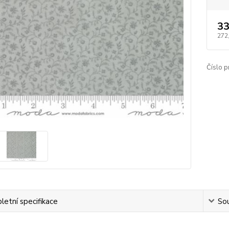
33
272
Číslo p
etní specifikace
Sou