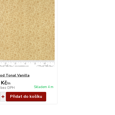
d Tonal Vanilla
 Kč
/
m
Skladem 4 m
č
bez DPH
Přidat do košíku