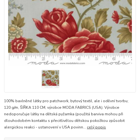
100% bavlněné látky pro patchwork, bytový textil, ale i oděvní tvorbu;
120 g/m, ŠÍŘKA 110 CM, výrobce MODA FABRICS (USA). Výrobce
nedoporučuje látky na dětská pyžamka (použitá barviva mohou při
dlouhodobém kontaktu s přecitlivělou dětskou pokožkou způsobit
alergickou reakci - ustanovení v USA povinn...
celý popis