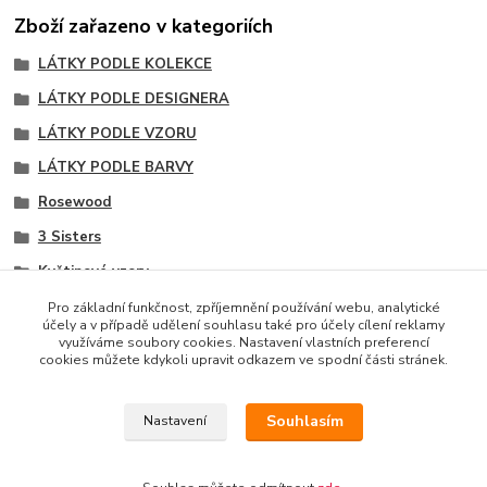
Zboží zařazeno v kategoriích
LÁTKY PODLE KOLEKCE
LÁTKY PODLE DESIGNERA
LÁTKY PODLE VZORU
LÁTKY PODLE BARVY
Rosewood
3 Sisters
Květinové vzory
Hlavní vzory kolekce
Pro základní funkčnost, zpříjemnění používání webu, analytické
účely a v případě udělení souhlasu také pro účely cílení reklamy
Modré odstíny
využíváme soubory cookies. Nastavení vlastních preferencí
cookies můžete kdykoli upravit odkazem ve spodní části stránek.
Souhlasím
Nastavení
Copyright © 2014 · E-SHOP S DESIGNOVÝMI LÁTKAMI
AMERICKÉHO LÍDRA TRHU MODA FABRICS