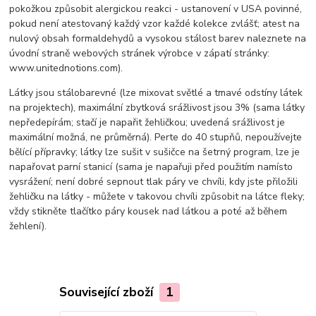
pokožkou způsobit alergickou reakci - ustanovení v USA povinné,
pokud není atestovaný každý vzor každé kolekce zvlášť; atest na
nulový obsah formaldehydů a vysokou stálost barev naleznete na
úvodní straně webových stránek výrobce v zápatí stránky:
www.unitednotions.com).
Látky jsou stálobarevné (lze mixovat světlé a tmavé odstíny látek
na projektech), maximální zbytková srážlivost jsou 3% (sama látky
nepředepírám; stačí je napařit žehličkou; uvedená srážlivost je
maximální možná, ne průměrná). Perte do 40 stupňů, nepoužívejte
bělící přípravky; látky lze sušit v sušičce na šetrný program, lze je
napařovat parní stanicí (sama je napařuji před použitím namísto
vysrážení; není dobré sepnout tlak páry ve chvíli, kdy jste přiložili
žehličku na látky - můžete v takovou chvíli způsobit na látce fleky;
vždy stikněte tlačítko páry kousek nad látkou a poté až během
žehlení).
Související zboží
1