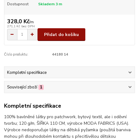
Dostupnost
Skladem 3 m
328,0 Kč
/
m
271,1 Kč
bez DPH
Přidat do košíku
Číslo produktu:
44180 14
Kompletní specifikace
Související zboží
1
Kompletní specifikace
100% bavlněné látky pro patchwork, bytový textil, ale i oděvní
tvorbu; 120 g/m, ŠÍŘKA 110 CM, výrobce MODA FABRICS (USA).
Výrobce nedoporučuje látky na dětská pyžamka (použitá barviva
mohou při dlouhodobém kontaktu s přecitlivělou dětskou