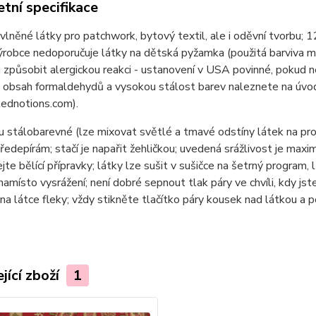
tní specifikace
lněné látky pro patchwork, bytový textil, ale i oděvní tvor
ýrobce nedoporučuje látky na dětská pyžamka (použitá barviva 
způsobit alergickou reakci - ustanovení v USA povinné, pokud n
 obsah formaldehydů a vysokou stálost barev naleznete na úvod
ednotions.com).
u stálobarevné (lze mixovat světlé a tmavé odstíny látek na pr
ředepírám; stačí je napařit žehličkou; uvedená srážlivost je max
jte bělící přípravky; látky lze sušit v sušičce na šetrný program, 
namísto vysrážení; není dobré sepnout tlak páry ve chvíli, kdy jste
na látce fleky; vždy stikněte tlačítko páry kousek nad látkou a 
jící zboží
1