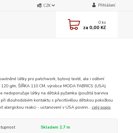
Přihlášení
CZK
0
ks
za
0,00 Kč
avlněné látky pro patchwork, bytový textil, ale i oděvní
; 120 g/m, ŠÍŘKA 110 CM, výrobce MODA FABRICS (USA).
e nedoporučuje látky na dětská pyžamka (použitá barviva
při dlouhodobém kontaktu s přecitlivělou dětskou pokožkou
it alergickou reakci - ustanovení v USA povinn...
celý popis
tupnost
Skladem 2.7 m