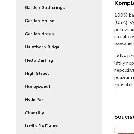
Komple
Garden Gatherings
100% bav
Garden House
(USA). V
pokožkou 
Garden Notes
na nulový
www.unit
Hawthorn Ridge
Látky jso
Hello Darling
látky nep
nepoužíve
High Street
použitím 
způsobit 
Honeysweet
Hyde Park
Chantilly
Souvise
Jardin De Fleurs