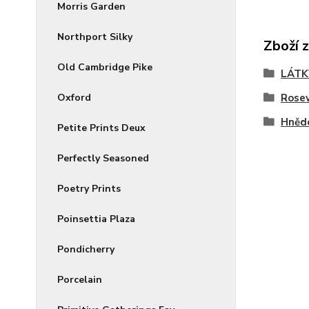
Morris Garden
Northport Silky
Zboží 
Old Cambridge Pike
LÁTK
Rose
Oxford
Hněd
Petite Prints Deux
Perfectly Seasoned
Poetry Prints
Poinsettia Plaza
Pondicherry
Porcelain