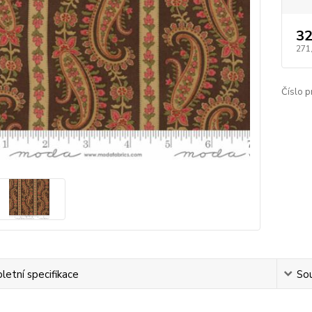
32
271
Číslo p
etní specifikace
Sou