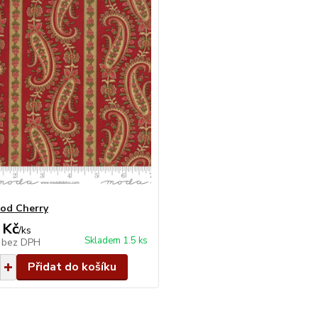
od Cherry
 Kč
/
ks
Skladem 1.5 ks
č
bez DPH
Přidat do košíku