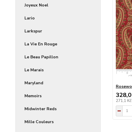
Joyeux Noel
Lario
Larkspur
La Vie En Rouge
Le Beau Papillon
Le Marais
Maryland
Rosewo
328,0
Memoirs
271,1 K
Midwinter Reds
Mille Couleurs