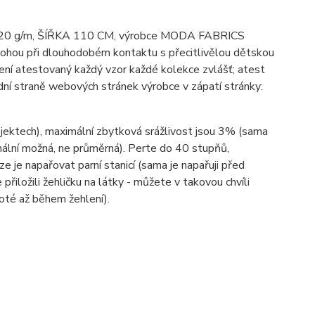
bu; 120 g/m, ŠÍŘKA 110 CM, výrobce MODA FABRICS
mohou při dlouhodobém kontaktu s přecitlivělou dětskou
ení atestovaný každý vzor každé kolekce zvlášť; atest
ní straně webových stránek výrobce v zápatí stránky:
ojektech), maximální zbytková srážlivost jsou 3% (sama
imální možná, ne průměrná). Perte do 40 stupňů,
lze je napařovat parní stanicí (sama je napařuji před
 přiložili žehličku na látky - můžete v takovou chvíli
poté až během žehlení).