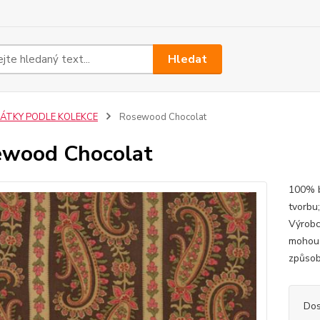
Hledat
LÁTKY PODLE KOLEKCE
Rosewood Chocolat
wood Chocolat
100% b
tvorbu
Výrobc
mohou 
způsob
Dos