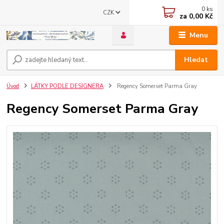
0
ks
CZK
za
0,00 Kč
Menu
Hledat
Úvod
LÁTKY PODLE DESIGNERA
Regency Somerset Parma Gray
Regency Somerset Parma Gray