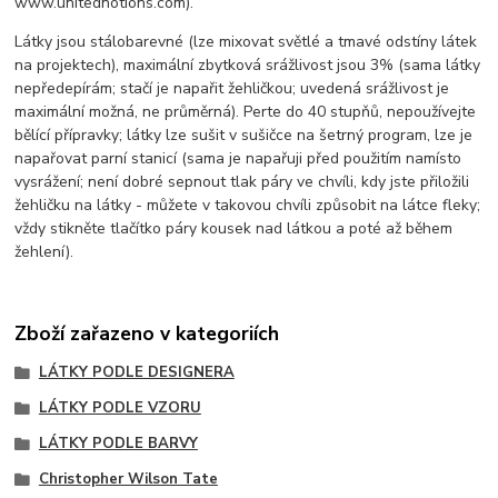
www.unitednotions.com).
Látky jsou stálobarevné (lze mixovat světlé a tmavé odstíny látek
na projektech), maximální zbytková srážlivost jsou 3% (sama látky
nepředepírám; stačí je napařit žehličkou; uvedená srážlivost je
maximální možná, ne průměrná). Perte do 40 stupňů, nepoužívejte
bělící přípravky; látky lze sušit v sušičce na šetrný program, lze je
napařovat parní stanicí (sama je napařuji před použitím namísto
vysrážení; není dobré sepnout tlak páry ve chvíli, kdy jste přiložili
žehličku na látky - můžete v takovou chvíli způsobit na látce fleky;
vždy stikněte tlačítko páry kousek nad látkou a poté až během
žehlení).
Zboží zařazeno v kategoriích
LÁTKY PODLE DESIGNERA
LÁTKY PODLE VZORU
LÁTKY PODLE BARVY
Christopher Wilson Tate