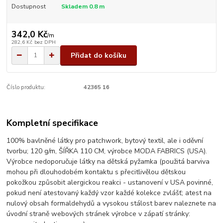
Dostupnost
Skladem 0.8 m
342,0 Kč
/
m
282,6 Kč
bez DPH
Přidat do košíku
Číslo produktu:
42365 16
Kompletní specifikace
100% bavlněné látky pro patchwork, bytový textil, ale i oděvní
tvorbu; 120 g/m, ŠÍŘKA 110 CM, výrobce MODA FABRICS (USA).
Výrobce nedoporučuje látky na dětská pyžamka (použitá barviva
mohou při dlouhodobém kontaktu s přecitlivělou dětskou
pokožkou způsobit alergickou reakci - ustanovení v USA povinné,
pokud není atestovaný každý vzor každé kolekce zvlášť; atest na
nulový obsah formaldehydů a vysokou stálost barev naleznete na
úvodní straně webových stránek výrobce v zápatí stránky: