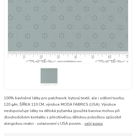
100% bavlněné látky pro patchwork, bytový textil, ale i oděvní tvorbu;
120 g/m, ŠÍŘKA 110 CM, výrobce MODA FABRICS (USA). Výrobce
nedoporučuje látky na dětská pyžamka (použitá barviva mohou při
dlouhodobém kontaktu s přecitlivělou dětskou pokožkou způsobit
alergickou reakci - ustanovení v USA povinn...
celý popis