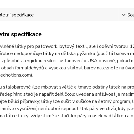
etní specifikace
Sou
tní specifikace
lněné látky pro patchwork, bytový textil, ale i oděvní tvor
ýrobce nedoporučuje látky na dětská pyžamka (použitá barviva 
způsobit alergickou reakci - ustanovení v USA povinné, pokud n
 obsah formaldehydů a vysokou stálost barev naleznete na úvod
ednotions.com).
u stálobarevné (lze mixovat světlé a tmavé odstíny látek na pr
ředepírám; stačí je napařit žehličkou; uvedená srážlivost je max
jte bělící přípravky; látky lze sušit v sušičce na šetrný program, 
namísto vysrážení; není dobré sepnout tlak páry ve chvíli, kdy jste
na látce fleky; vždy stikněte tlačítko páry kousek nad látkou a 