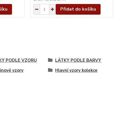
šíku
Přidat do košíku
KY PODLE VZORU
LÁTKY PODLE BARVY
inové vzory
Hlavní vzory kolekce