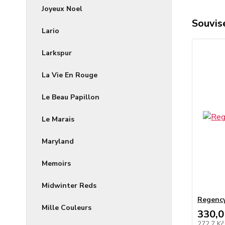
Joyeux Noel
Souvise
Lario
Larkspur
La Vie En Rouge
Le Beau Papillon
Le Marais
Maryland
Memoirs
Midwinter Reds
Regency
Mille Couleurs
330,0
272,7 K