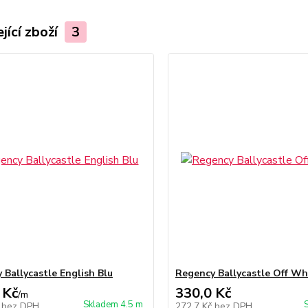
jící zboží
3
 Ballycastle English Blu
Regency Ballycastle Off Wh
 Kč
330,0 Kč
/
m
Skladem 4.5 m
č
bez DPH
272,7 Kč
bez DPH