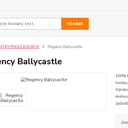
Hledat
LÁTKY PODLE KOLEKCE
Regency Ballycastle
ncy Ballycastle
100% b
tvorbu
Výrobc
mohou 
způsob
Dos