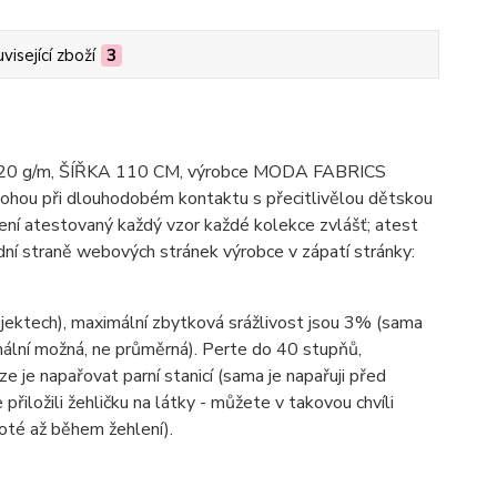
visející zboží
3
bu; 120 g/m, ŠÍŘKA 110 CM, výrobce MODA FABRICS
mohou při dlouhodobém kontaktu s přecitlivělou dětskou
ení atestovaný každý vzor každé kolekce zvlášť; atest
ní straně webových stránek výrobce v zápatí stránky:
ojektech), maximální zbytková srážlivost jsou 3% (sama
imální možná, ne průměrná). Perte do 40 stupňů,
lze je napařovat parní stanicí (sama je napařuji před
 přiložili žehličku na látky - můžete v takovou chvíli
poté až během žehlení).