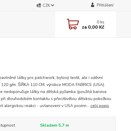
Přihlášení
CZK
0
ks
za
0,00 Kč
avlněné látky pro patchwork, bytový textil, ale i oděvní
; 120 g/m, ŠÍŘKA 110 CM, výrobce MODA FABRICS (USA).
e nedoporučuje látky na dětská pyžamka (použitá barviva
při dlouhodobém kontaktu s přecitlivělou dětskou pokožkou
it alergickou reakci - ustanovení v USA povinn...
celý popis
tupnost
Skladem 5.7 m