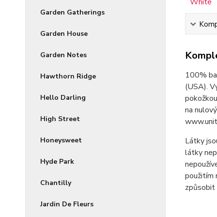
Garden Gatherings
Kompl
Garden House
Komple
Garden Notes
100% bav
Hawthorn Ridge
(USA). V
Hello Darling
pokožkou 
na nulový
High Street
www.unit
Honeysweet
Látky jso
látky nep
Hyde Park
nepoužíve
použitím 
Chantilly
způsobit 
Jardin De Fleurs