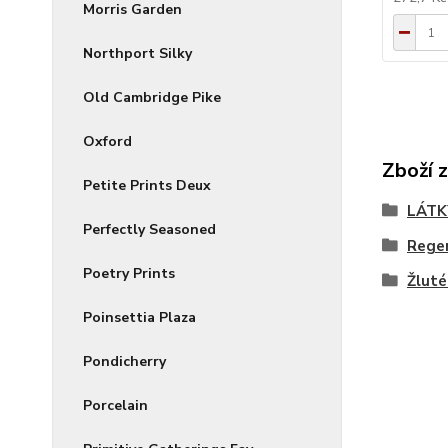
Morris Garden
Northport Silky
Old Cambridge Pike
Oxford
Zboží 
Petite Prints Deux
LÁTK
Perfectly Seasoned
Regen
Poetry Prints
Žluté
Poinsettia Plaza
Pondicherry
Porcelain