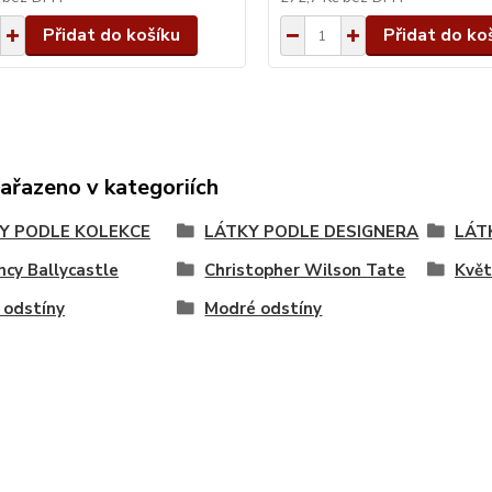
Přidat do košíku
Přidat do ko
zařazeno v kategoriích
Y PODLE KOLEKCE
LÁTKY PODLE DESIGNERA
LÁT
cy Ballycastle
Christopher Wilson Tate
Květ
 odstíny
Modré odstíny