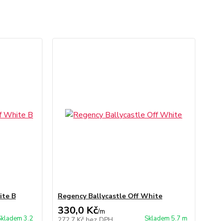
ite B
Regency Ballycastle Off White
330,0 Kč
/
m
Skladem 3.2
Skladem 5.7 m
272,7 Kč
bez DPH