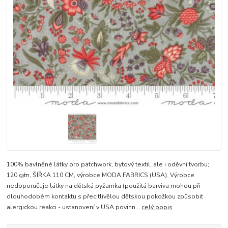
100% bavlněné látky pro patchwork, bytový textil, ale i oděvní tvorbu;
120 g/m, ŠÍŘKA 110 CM, výrobce MODA FABRICS (USA). Výrobce
nedoporučuje látky na dětská pyžamka (použitá barviva mohou při
dlouhodobém kontaktu s přecitlivělou dětskou pokožkou způsobit
alergickou reakci - ustanovení v USA povinn...
celý popis