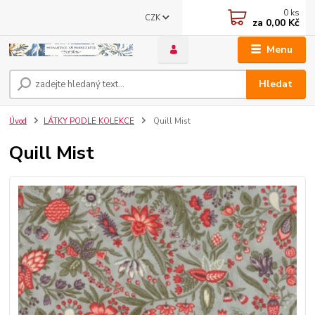
0
ks
CZK
za
0,00 Kč
Menu
Hledat
Úvod
LÁTKY PODLE KOLEKCE
Quill Mist
Quill Mist