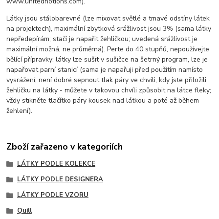
www.unitednotions.com).
Látky jsou stálobarevné (lze mixovat světlé a tmavé odstíny látek
na projektech), maximální zbytková srážlivost jsou 3% (sama látky
nepředepírám; stačí je napařit žehličkou; uvedená srážlivost je
maximální možná, ne průměrná). Perte do 40 stupňů, nepoužívejte
bělící přípravky; látky lze sušit v sušičce na šetrný program, lze je
napařovat parní stanicí (sama je napařuji před použitím namísto
vysrážení; není dobré sepnout tlak páry ve chvíli, kdy jste přiložili
žehličku na látky - můžete v takovou chvíli způsobit na látce fleky;
vždy stikněte tlačítko páry kousek nad látkou a poté až během
žehlení).
Zboží zařazeno v kategoriích
LÁTKY PODLE KOLEKCE
LÁTKY PODLE DESIGNERA
LÁTKY PODLE VZORU
Quill