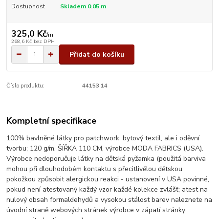
Dostupnost
Skladem 0.05 m
325,0 Kč
/
m
268,6 Kč
bez DPH
Přidat do košíku
Číslo produktu:
44153 14
Kompletní specifikace
100% bavlněné látky pro patchwork, bytový textil, ale i oděvní
tvorbu; 120 g/m, ŠÍŘKA 110 CM, výrobce MODA FABRICS (USA).
Výrobce nedoporučuje látky na dětská pyžamka (použitá barviva
mohou při dlouhodobém kontaktu s přecitlivělou dětskou
pokožkou způsobit alergickou reakci - ustanovení v USA povinné,
pokud není atestovaný každý vzor každé kolekce zvlášť; atest na
nulový obsah formaldehydů a vysokou stálost barev naleznete na
úvodní straně webových stránek výrobce v zápatí stránky: