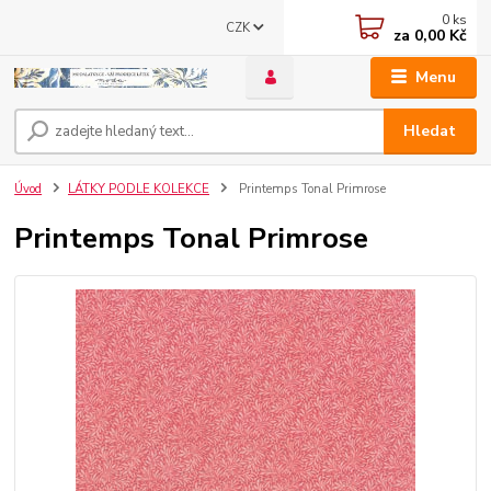
0
ks
CZK
za
0,00 Kč
Menu
Hledat
Úvod
LÁTKY PODLE KOLEKCE
Printemps Tonal Primrose
Printemps Tonal Primrose