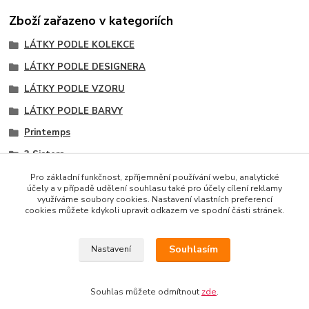
Zboží zařazeno v kategoriích
LÁTKY PODLE KOLEKCE
LÁTKY PODLE DESIGNERA
LÁTKY PODLE VZORU
LÁTKY PODLE BARVY
Printemps
3 Sisters
Doplňkové vzory kolekce
Pro základní funkčnost, zpříjemnění používání webu, analytické
účely a v případě udělení souhlasu také pro účely cílení reklamy
Červené odstíny
využíváme soubory cookies. Nastavení vlastních preferencí
cookies můžete kdykoli upravit odkazem ve spodní části stránek.
Souhlasím
Nastavení
Copyright © 2014 · E-SHOP S DESIGNOVÝMI LÁTKAMI
AMERICKÉHO LÍDRA TRHU MODA FABRICS
Souhlas můžete odmítnout
zde
.
Vytvořeno na
Eshop-rychle.cz