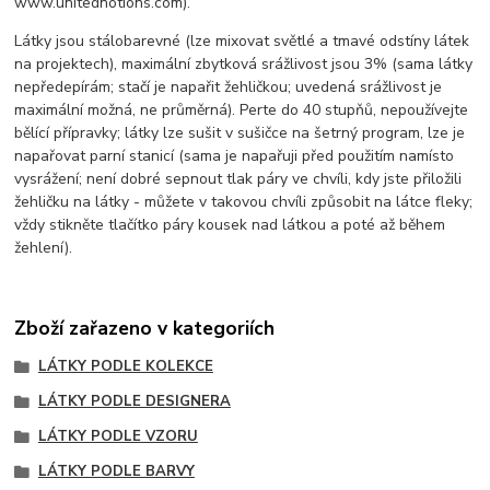
www.unitednotions.com).
Látky jsou stálobarevné (lze mixovat světlé a tmavé odstíny látek
na projektech), maximální zbytková srážlivost jsou 3% (sama látky
nepředepírám; stačí je napařit žehličkou; uvedená srážlivost je
maximální možná, ne průměrná). Perte do 40 stupňů, nepoužívejte
bělící přípravky; látky lze sušit v sušičce na šetrný program, lze je
napařovat parní stanicí (sama je napařuji před použitím namísto
vysrážení; není dobré sepnout tlak páry ve chvíli, kdy jste přiložili
žehličku na látky - můžete v takovou chvíli způsobit na látce fleky;
vždy stikněte tlačítko páry kousek nad látkou a poté až během
žehlení).
Zboží zařazeno v kategoriích
LÁTKY PODLE KOLEKCE
LÁTKY PODLE DESIGNERA
LÁTKY PODLE VZORU
LÁTKY PODLE BARVY