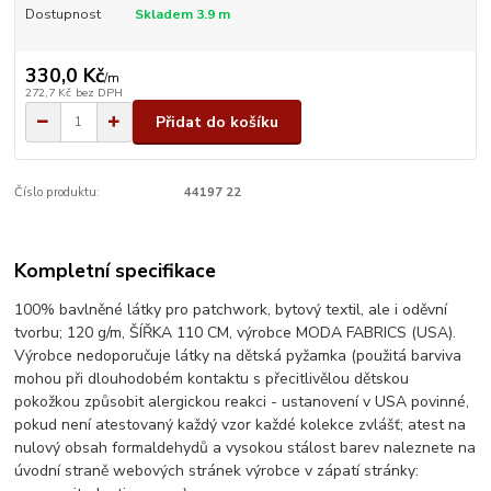
Dostupnost
Skladem 3.9 m
330,0 Kč
/
m
272,7 Kč
bez DPH
Přidat do košíku
Číslo produktu:
44197 22
Kompletní specifikace
100% bavlněné látky pro patchwork, bytový textil, ale i oděvní
tvorbu; 120 g/m, ŠÍŘKA 110 CM, výrobce MODA FABRICS (USA).
Výrobce nedoporučuje látky na dětská pyžamka (použitá barviva
mohou při dlouhodobém kontaktu s přecitlivělou dětskou
pokožkou způsobit alergickou reakci - ustanovení v USA povinné,
pokud není atestovaný každý vzor každé kolekce zvlášť; atest na
nulový obsah formaldehydů a vysokou stálost barev naleznete na
úvodní straně webových stránek výrobce v zápatí stránky: