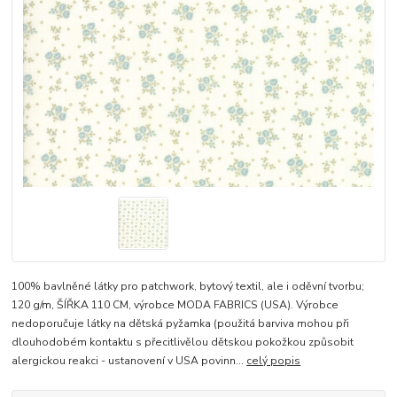
100% bavlněné látky pro patchwork, bytový textil, ale i oděvní tvorbu;
120 g/m, ŠÍŘKA 110 CM, výrobce MODA FABRICS (USA). Výrobce
nedoporučuje látky na dětská pyžamka (použitá barviva mohou při
dlouhodobém kontaktu s přecitlivělou dětskou pokožkou způsobit
alergickou reakci - ustanovení v USA povinn...
celý popis