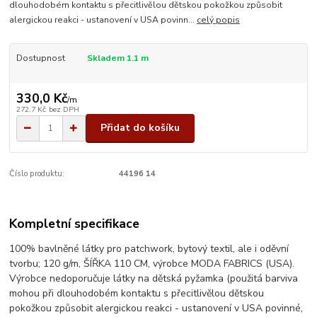
dlouhodobém kontaktu s přecitlivělou dětskou pokožkou způsobit
alergickou reakci - ustanovení v USA povinn...
celý popis
Dostupnost
Skladem 1.1 m
330,0 Kč
/
m
272,7 Kč
bez DPH
Přidat do košíku
Číslo produktu:
44196 14
Kompletní specifikace
100% bavlněné látky pro patchwork, bytový textil, ale i oděvní
tvorbu; 120 g/m, ŠÍŘKA 110 CM, výrobce MODA FABRICS (USA).
Výrobce nedoporučuje látky na dětská pyžamka (použitá barviva
mohou při dlouhodobém kontaktu s přecitlivělou dětskou
pokožkou způsobit alergickou reakci - ustanovení v USA povinné,