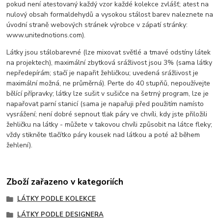
pokud není atestovaný každý vzor každé kolekce zvlášť; atest na
nulový obsah formaldehydů a vysokou stálost barev naleznete na
úvodní straně webových stránek výrobce v zápatí stránky:
www.unitednotions.com).
Látky jsou stálobarevné (lze mixovat světlé a tmavé odstíny látek
na projektech), maximální zbytková srážlivost jsou 3% (sama látky
nepředepírám; stačí je napařit žehličkou; uvedená srážlivost je
maximální možná, ne průměrná). Perte do 40 stupňů, nepoužívejte
bělící přípravky; látky lze sušit v sušičce na šetrný program, lze je
napařovat parní stanicí (sama je napařuji před použitím namísto
vysrážení; není dobré sepnout tlak páry ve chvíli, kdy jste přiložili
žehličku na látky - můžete v takovou chvíli způsobit na látce fleky;
vždy stikněte tlačítko páry kousek nad látkou a poté až během
žehlení).
Zboží zařazeno v kategoriích
LÁTKY PODLE KOLEKCE
LÁTKY PODLE DESIGNERA