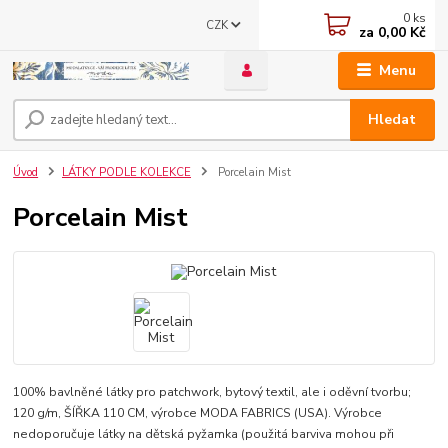
0
ks
CZK
za
0,00 Kč
Menu
Hledat
Úvod
LÁTKY PODLE KOLEKCE
Porcelain Mist
Porcelain Mist
100% bavlněné látky pro patchwork, bytový textil, ale i oděvní tvorbu;
120 g/m, ŠÍŘKA 110 CM, výrobce MODA FABRICS (USA). Výrobce
nedoporučuje látky na dětská pyžamka (použitá barviva mohou při