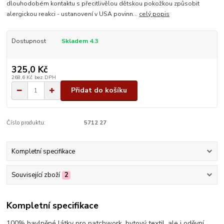
dlouhodobém kontaktu s přecitlivělou dětskou pokožkou způsobit
alergickou reakci - ustanovení v USA povinn...
celý popis
Dostupnost
Skladem 4.3
325,0 Kč
268,6 Kč
bez DPH
Přidat do košíku
Číslo produktu:
5712 27
Kompletní specifikace
Související zboží
2
Kompletní specifikace
100% bavlněné látky pro patchwork, bytový textil, ale i oděvní