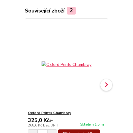
Související zboží
2
Oxford Prints Chambray
Oxford Prin
325,0 Kč
325,0 Kč
/
m
Skladem 1.5 m
268,6 Kč
bez DPH
268,6 Kč
bez