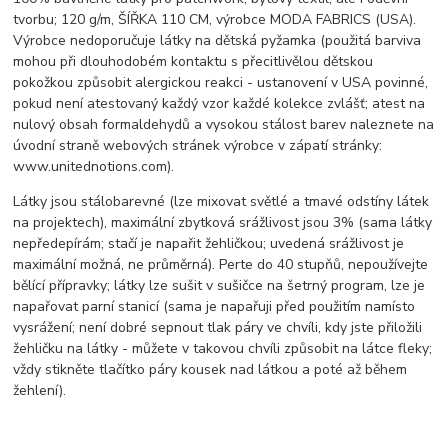
tvorbu; 120 g/m, ŠÍŘKA 110 CM, výrobce MODA FABRICS (USA).
Výrobce nedoporučuje látky na dětská pyžamka (použitá barviva
mohou při dlouhodobém kontaktu s přecitlivělou dětskou
pokožkou způsobit alergickou reakci - ustanovení v USA povinné,
pokud není atestovaný každý vzor každé kolekce zvlášť; atest na
nulový obsah formaldehydů a vysokou stálost barev naleznete na
úvodní straně webových stránek výrobce v zápatí stránky:
www.unitednotions.com).
Látky jsou stálobarevné (lze mixovat světlé a tmavé odstíny látek
na projektech), maximální zbytková srážlivost jsou 3% (sama látky
nepředepírám; stačí je napařit žehličkou; uvedená srážlivost je
maximální možná, ne průměrná). Perte do 40 stupňů, nepoužívejte
bělící přípravky; látky lze sušit v sušičce na šetrný program, lze je
napařovat parní stanicí (sama je napařuji před použitím namísto
vysrážení; není dobré sepnout tlak páry ve chvíli, kdy jste přiložili
žehličku na látky - můžete v takovou chvíli způsobit na látce fleky;
vždy stikněte tlačítko páry kousek nad látkou a poté až během
žehlení).