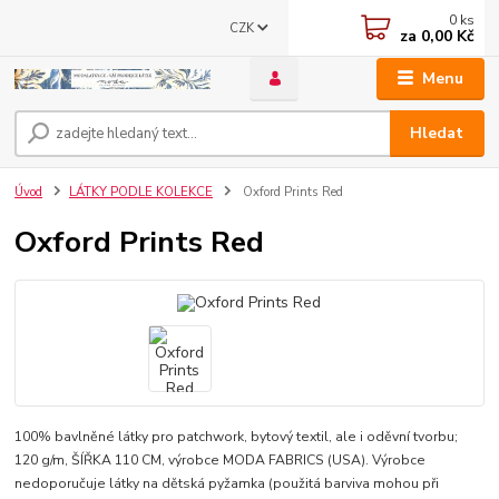
0
ks
CZK
za
0,00 Kč
Menu
Hledat
Úvod
LÁTKY PODLE KOLEKCE
Oxford Prints Red
Oxford Prints Red
100% bavlněné látky pro patchwork, bytový textil, ale i oděvní tvorbu;
120 g/m, ŠÍŘKA 110 CM, výrobce MODA FABRICS (USA). Výrobce
nedoporučuje látky na dětská pyžamka (použitá barviva mohou při