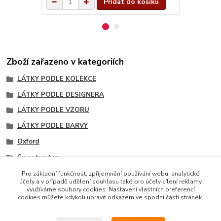
Přidat do košíku
Zboží zařazeno v kategoriích
LÁTKY PODLE KOLEKCE
LÁTKY PODLE DESIGNERA
LÁTKY PODLE VZORU
LÁTKY PODLE BARVY
Oxford
Sweetwater
Doplňkové vzory kolekce
Pro základní funkčnost, zpříjemnění používání webu, analytické
účely a v případě udělení souhlasu také pro účely cílení reklamy
Červené odstíny
využíváme soubory cookies. Nastavení vlastních preferencí
cookies můžete kdykoli upravit odkazem ve spodní části stránek.