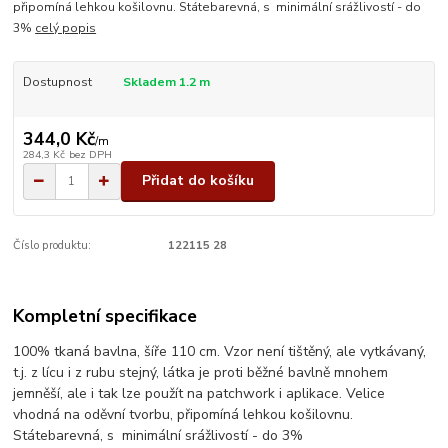
připomíná lehkou košilovnu. Státebarevná, s minimální srážlivostí - do
3%
celý popis
Dostupnost
Skladem 1.2 m
344,0 Kč
/
m
284,3 Kč
bez DPH
Přidat do košíku
Číslo produktu:
122115 28
Kompletní specifikace
100% tkaná bavlna, šíře 110 cm. Vzor není tištěný, ale vytkávaný,
t.j. z lícu i z rubu stejný, látka je proti běžné bavlně mnohem
jemněší, ale i tak lze použít na patchwork i aplikace. Velice
vhodná na oděvní tvorbu, připomíná lehkou košilovnu.
Státebarevná, s minimální srážlivostí - do 3%