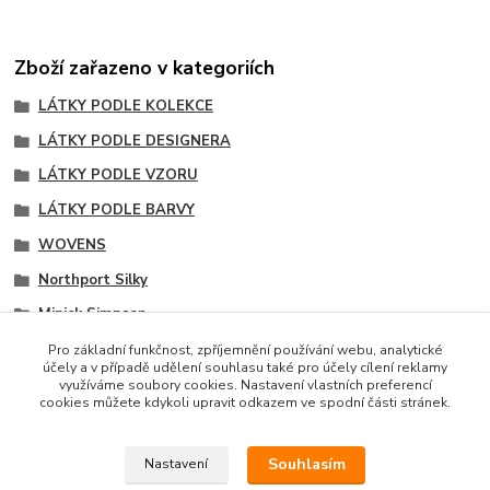
Zboží zařazeno v kategoriích
LÁTKY PODLE KOLEKCE
LÁTKY PODLE DESIGNERA
LÁTKY PODLE VZORU
LÁTKY PODLE BARVY
WOVENS
Northport Silky
Minick Simpson
Kostičky
Pro základní funkčnost, zpříjemnění používání webu, analytické
účely a v případě udělení souhlasu také pro účely cílení reklamy
Červené odstíny
využíváme soubory cookies. Nastavení vlastních preferencí
cookies můžete kdykoli upravit odkazem ve spodní části stránek.
Souhlasím
Nastavení
Copyright © 2014 · E-SHOP S DESIGNOVÝMI LÁTKAMI