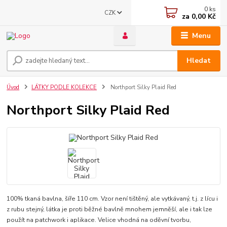
0
ks
CZK
za
0,00 Kč
Menu
Hledat
Úvod
LÁTKY PODLE KOLEKCE
Northport Silky Plaid Red
Northport Silky Plaid Red
100% tkaná bavlna, šíře 110 cm. Vzor není tištěný, ale vytkávaný, t.j. z lícu i
z rubu stejný, látka je proti běžné bavlně mnohem jemněší, ale i tak lze
použít na patchwork i aplikace. Velice vhodná na oděvní tvorbu,