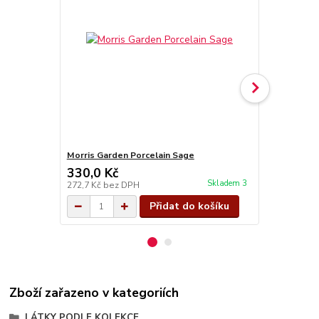
Morris Garden Porcelain Sage
Morris Gard
330,0 Kč
330,0 Kč
Skladem 3
272,7 Kč
bez DPH
272,7 Kč
bez
Přidat do košíku
Zboží zařazeno v kategoriích
LÁTKY PODLE KOLEKCE