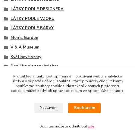
LÁTKY PODLE DESIGNERA
LÁTKY PODLE VZORU
LÁTKY PODLE BARVY
Morris Garden
V & A Museum
Květinové vzory
Doplňkové vzory kolekce
Zelené odstíny
Pro základní funkčnost, zpříjemnění používání webu, analytické
účely a v případě udělení souhlasu také pro účely cílení reklamy
Černé tóny
využíváme soubory cookies. Nastavení vlastních preferencí
cookies můžete kdykoli upravit odkazem ve spodní části stránek.
Souhlasím
Nastavení
Copyright © 2014 · E-SHOP S DESIGNOVÝMI LÁTKAMI
AMERICKÉHO LÍDRA TRHU MODA FABRICS
Souhlas můžete odmítnout
zde
.
Vytvořeno na
Eshop-rychle.cz