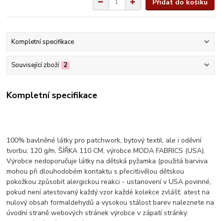
Přidat do košíku
Kompletní specifikace
Související zboží
2
Kompletní specifikace
100% bavlněné látky pro patchwork, bytový textil, ale i oděvní
tvorbu; 120 g/m, ŠÍŘKA 110 CM, výrobce MODA FABRICS (USA).
Výrobce nedoporučuje látky na dětská pyžamka (použitá barviva
mohou při dlouhodobém kontaktu s přecitlivělou dětskou
pokožkou způsobit alergickou reakci - ustanovení v USA povinné,
pokud není atestovaný každý vzor každé kolekce zvlášť; atest na
nulový obsah formaldehydů a vysokou stálost barev naleznete na
úvodní straně webových stránek výrobce v zápatí stránky: