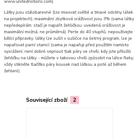
www.unitednotions.com).
Látky jsou stálobarevné (lze mixovat světlé a tmavé odstíny látek
na projektech), maximální zbytková srážlivost jsou 3% (sama látky
nepředepírám; stačí je napařit žehličkou; uvedená srážlivost je
maximální možná, ne průměrná). Perte do 40 stupňů, nepoužívejte
bělící přípravky; látky lze sušit v sušičce na šetrný program, lze je
napařovat parní stanicí (sama je napařuji před použitím namísto
vysrážení; není dobré sepnout tlak páry ve chvíli, kdy jste přiložili
žehličku na látky - můžete v takovou chvíli způsobit na látce fleky;
vždy stikněte tlačítko páry kousek nad látkou a poté až během
žehlení).
Související zboží
2