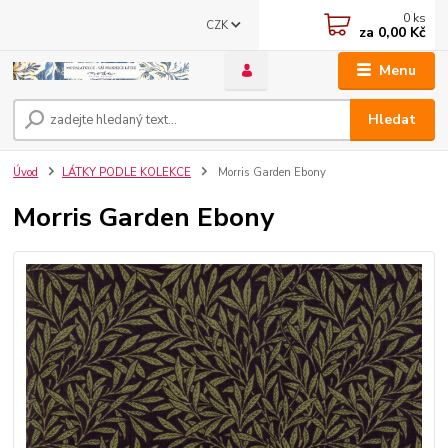
0
ks
CZK
za
0,00 Kč
Menu
Hledat
Úvod
LÁTKY PODLE KOLEKCE
Morris Garden Ebony
Morris Garden Ebony